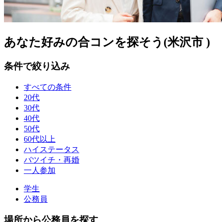
あなた好みの合コンを探そう(米沢市 )
条件で絞り込み
すべての条件
20代
30代
40代
50代
60代以上
ハイステータス
バツイチ・再婚
一人参加
学生
公務員
場所から公務員を探す