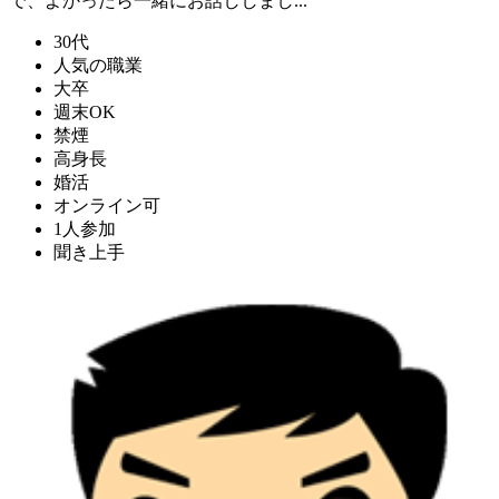
で、よかったら一緒にお話ししまし...
30代
人気の職業
大卒
週末OK
禁煙
高身長
婚活
オンライン可
1人参加
聞き上手