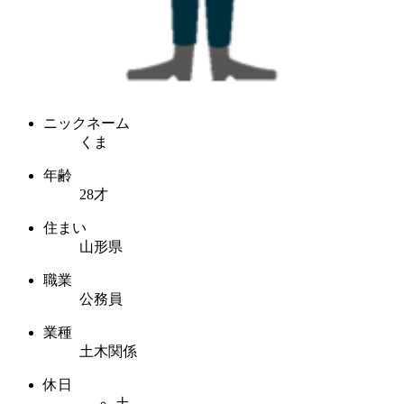
ニックネーム
くま
年齢
28才
住まい
山形県
職業
公務員
業種
土木関係
休日
土