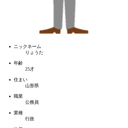
ニックネーム
りょうた
年齢
25才
住まい
山形県
職業
公務員
業種
行政