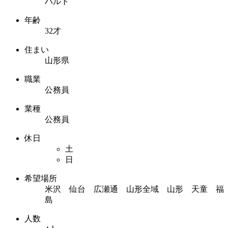
ハルト
年齢
32才
住まい
山形県
職業
公務員
業種
公務員
休日
土
日
希望場所
米沢 仙台 広瀬通 山形全域 山形 天童 福
島
人数