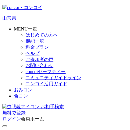
山形県
MENU一覧
はじめての方へ
機能一覧
料金プラン
ヘルプ
ご参加者の声
お問い合わせ
concoiセーフティー
コミュニティガイドライン
コンコイ活用ガイド
おみコン
合コン
お相手検索
無料
で
登録
ログイン
会員ホーム