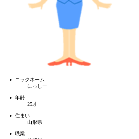
ニックネーム
にっしー
年齢
25才
住まい
山形県
職業