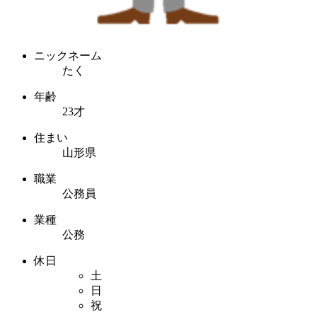
ニックネーム
たく
年齢
23才
住まい
山形県
職業
公務員
業種
公務
休日
土
日
祝