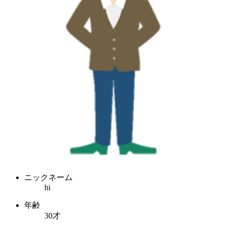
ニックネーム
hi
年齢
30才