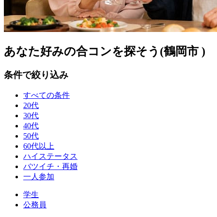
あなた好みの合コンを探そう(鶴岡市 )
条件で絞り込み
すべての条件
20代
30代
40代
50代
60代以上
ハイステータス
バツイチ・再婚
一人参加
学生
公務員