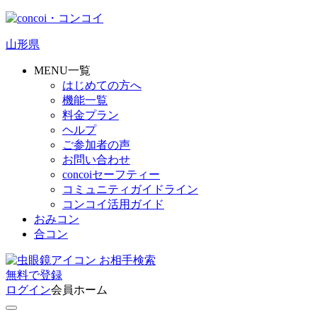
山形県
MENU一覧
はじめての方へ
機能一覧
料金プラン
ヘルプ
ご参加者の声
お問い合わせ
concoiセーフティー
コミュニティガイドライン
コンコイ活用ガイド
おみコン
合コン
お相手検索
無料
で
登録
ログイン
会員ホーム