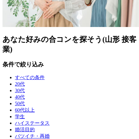
あなた好みの合コンを探そう(山形 接客
業)
条件で絞り込み
すべての条件
20代
30代
40代
50代
60代以上
学生
ハイステータス
婚活目的
バツイチ・再婚