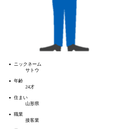
ニックネーム
サトウ
年齢
24才
住まい
山形県
職業
接客業