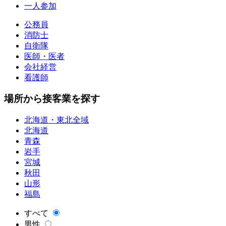
一人参加
公務員
消防士
自衛隊
医師・医者
会社経営
看護師
場所から接客業を探す
北海道・東北全域
北海道
青森
岩手
宮城
秋田
山形
福島
すべて
男性