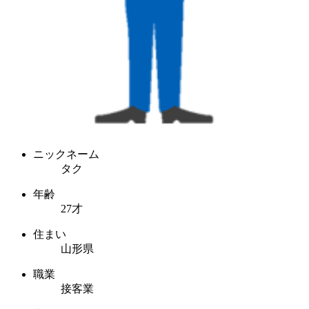
ニックネーム
タク
年齢
27才
住まい
山形県
職業
接客業