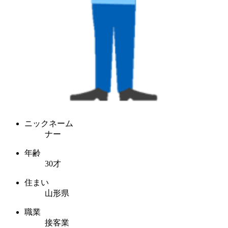
ニックネーム
ナー
年齢
30才
住まい
山形県
職業
接客業