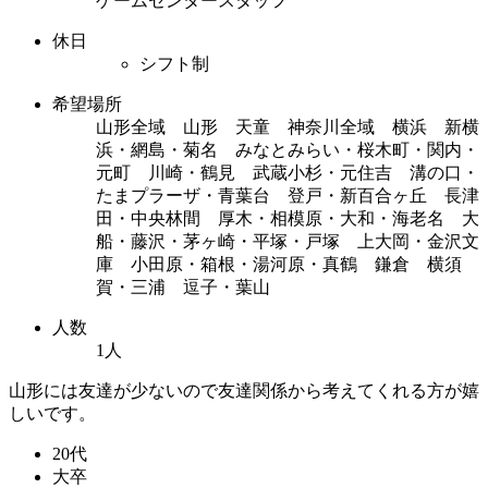
ゲームセンタースタッフ
休日
シフト制
希望場所
山形全域 山形 天童 神奈川全域 横浜 新横
浜・網島・菊名 みなとみらい・桜木町・関内・
元町 川崎・鶴見 武蔵小杉・元住吉 溝の口・
たまプラーザ・青葉台 登戸・新百合ヶ丘 長津
田・中央林間 厚木・相模原・大和・海老名 大
船・藤沢・茅ヶ崎・平塚・戸塚 上大岡・金沢文
庫 小田原・箱根・湯河原・真鶴 鎌倉 横須
賀・三浦 逗子・葉山
人数
1人
山形には友達が少ないので友達関係から考えてくれる方が嬉
しいです。
20代
大卒