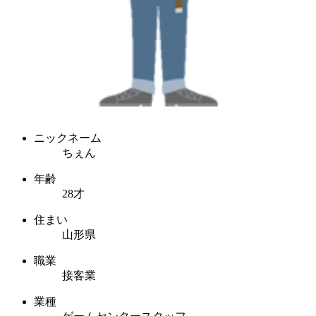
ニックネーム
ちぇん
年齢
28才
住まい
山形県
職業
接客業
業種