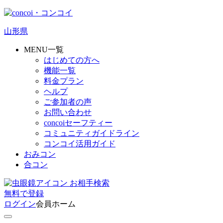
山形県
MENU一覧
はじめての方へ
機能一覧
料金プラン
ヘルプ
ご参加者の声
お問い合わせ
concoiセーフティー
コミュニティガイドライン
コンコイ活用ガイド
おみコン
合コン
お相手検索
無料
で
登録
ログイン
会員ホーム