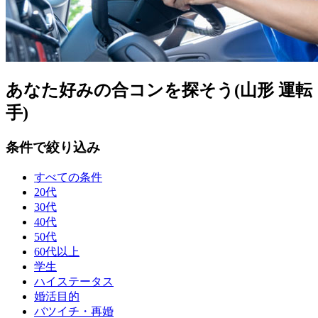
あなた好みの合コンを探そう(山形 運転
手)
条件で絞り込み
すべての条件
20代
30代
40代
50代
60代以上
学生
ハイステータス
婚活目的
バツイチ・再婚