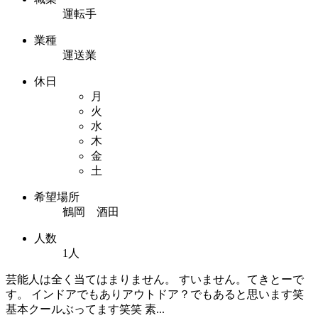
運転手
業種
運送業
休日
月
火
水
木
金
土
希望場所
鶴岡 酒田
人数
1人
芸能人は全く当てはまりません。 すいません。てきとーで
す。 インドアでもありアウトドア？でもあると思います笑
基本クールぶってます笑笑 素...