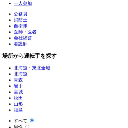
一人参加
公務員
消防士
自衛隊
医師・医者
会社経営
看護師
場所から運転手を探す
北海道・東北全域
北海道
青森
岩手
宮城
秋田
山形
福島
すべて
男性