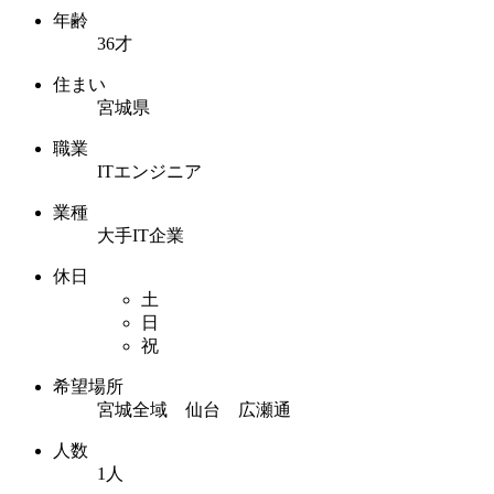
年齢
36才
住まい
宮城県
職業
ITエンジニア
業種
大手IT企業
休日
土
日
祝
希望場所
宮城全域 仙台 広瀬通
人数
1人