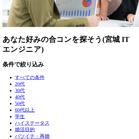
あなた好みの合コンを探そう(宮城 IT
エンジニア)
条件で絞り込み
すべての条件
20代
30代
40代
50代
60代以上
学生
ハイステータス
婚活目的
バツイチ・再婚