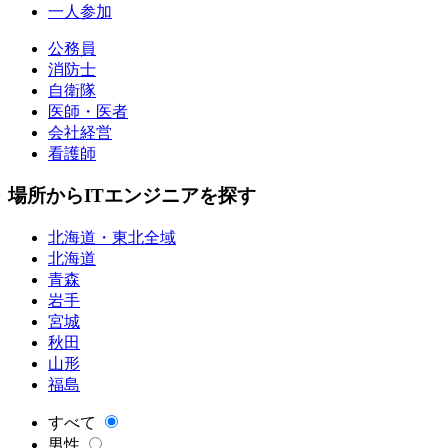
一人参加
公務員
消防士
自衛隊
医師・医者
会社経営
看護師
場所からITエンジニアを探す
北海道・東北全域
北海道
青森
岩手
宮城
秋田
山形
福島
すべて
男性