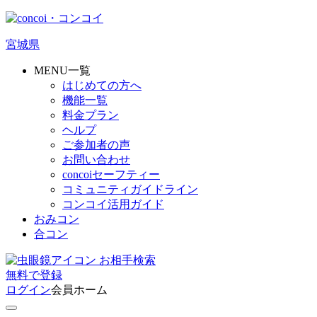
宮城県
MENU一覧
はじめての方へ
機能一覧
料金プラン
ヘルプ
ご参加者の声
お問い合わせ
concoiセーフティー
コミュニティガイドライン
コンコイ活用ガイド
おみコン
合コン
お相手検索
無料
で
登録
ログイン
会員ホーム