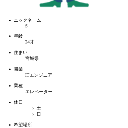
ニックネーム
S
年齢
24才
住まい
宮城県
職業
ITエンジニア
業種
エレベーター
休日
土
日
希望場所