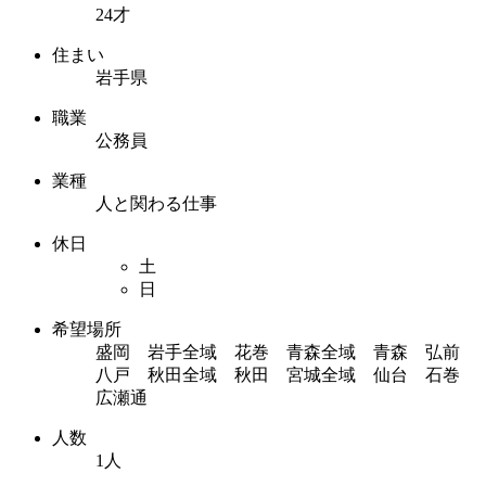
24才
住まい
岩手県
職業
公務員
業種
人と関わる仕事
休日
土
日
希望場所
盛岡 岩手全域 花巻 青森全域 青森 弘前
八戸 秋田全域 秋田 宮城全域 仙台 石巻
広瀬通
人数
1人