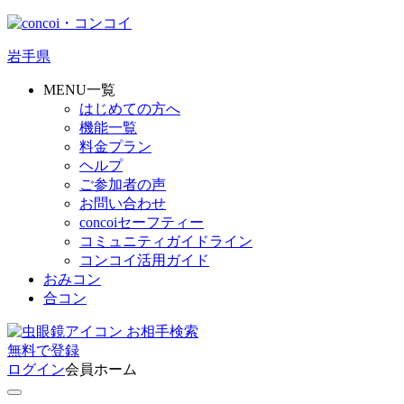
岩手県
MENU一覧
はじめての方へ
機能一覧
料金プラン
ヘルプ
ご参加者の声
お問い合わせ
concoiセーフティー
コミュニティガイドライン
コンコイ活用ガイド
おみコン
合コン
お相手検索
無料
で
登録
ログイン
会員ホーム