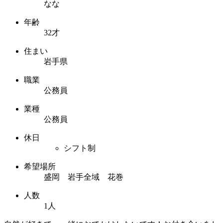
なな
年齢
32才
住まい
岩手県
職業
公務員
業種
公務員
休日
シフト制
希望場所
盛岡 岩手全域 花巻
人数
1人