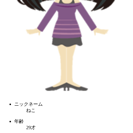
ニックネーム
ねこ
年齢
29才