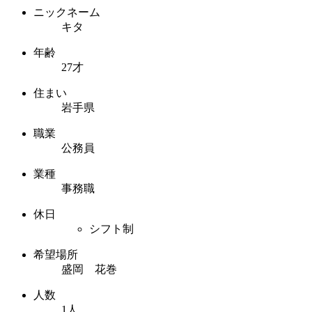
ニックネーム
キタ
年齢
27才
住まい
岩手県
職業
公務員
業種
事務職
休日
シフト制
希望場所
盛岡 花巻
人数
1人