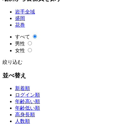
岩手全域
盛岡
花巻
すべて
男性
女性
絞り込む
並べ替え
新着順
ログイン順
年齢高い順
年齢低い順
高身長順
人数順