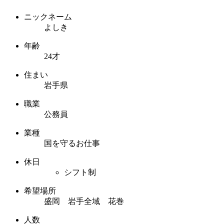
ニックネーム
よしき
年齢
24才
住まい
岩手県
職業
公務員
業種
国を守るお仕事
休日
シフト制
希望場所
盛岡 岩手全域 花巻
人数