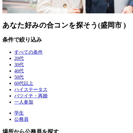
あなた好みの合コンを探そう(盛岡市 )
条件で絞り込み
すべての条件
20代
30代
40代
50代
60代以上
ハイステータス
バツイチ・再婚
一人参加
学生
公務員
場所から公務員を探す