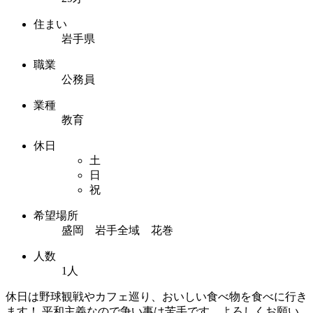
住まい
岩手県
職業
公務員
業種
教育
休日
土
日
祝
希望場所
盛岡 岩手全域 花巻
人数
1人
休日は野球観戦やカフェ巡り、おいしい食べ物を食べに行き
ます！ 平和主義なので争い事は苦手です。よろしくお願い