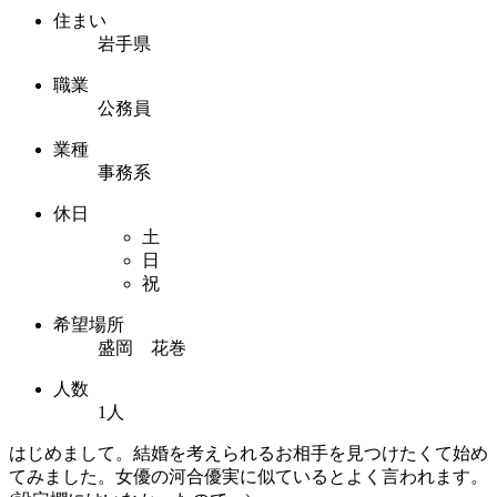
住まい
岩手県
職業
公務員
業種
事務系
休日
土
日
祝
希望場所
盛岡 花巻
人数
1人
はじめまして。結婚を考えられるお相手を見つけたくて始め
てみました。女優の河合優実に似ているとよく言われます。