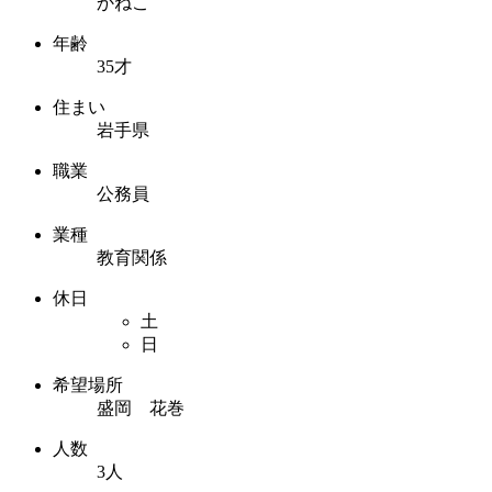
かねこ
年齢
35才
住まい
岩手県
職業
公務員
業種
教育関係
休日
土
日
希望場所
盛岡 花巻
人数
3人