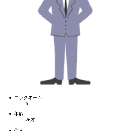
ニックネーム
S
年齢
26才
住まい