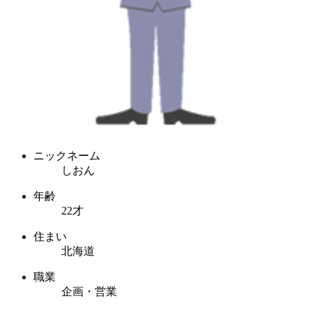
ニックネーム
しおん
年齢
22才
住まい
北海道
職業
企画・営業