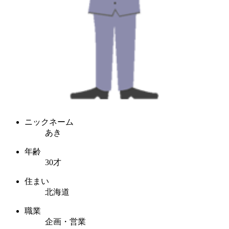
ニックネーム
あき
年齢
30才
住まい
北海道
職業
企画・営業