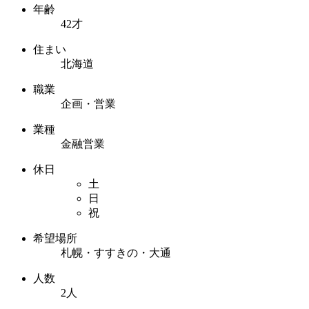
年齢
42才
住まい
北海道
職業
企画・営業
業種
金融営業
休日
土
日
祝
希望場所
札幌・すすきの・大通
人数
2人