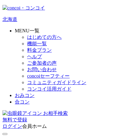
北海道
MENU一覧
はじめての方へ
機能一覧
料金プラン
ヘルプ
ご参加者の声
お問い合わせ
concoiセーフティー
コミュニティガイドライン
コンコイ活用ガイド
おみコン
合コン
お相手検索
無料
で
登録
ログイン
会員ホーム