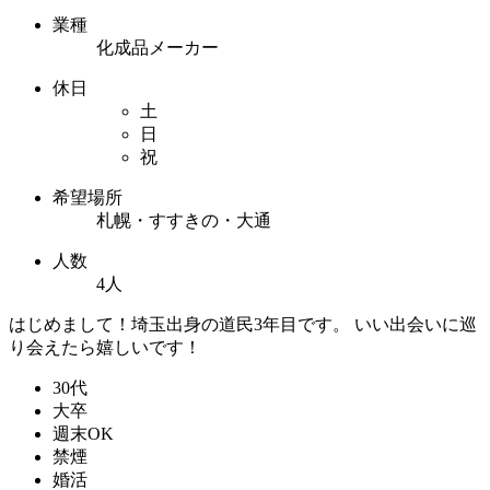
業種
化成品メーカー
休日
土
日
祝
希望場所
札幌・すすきの・大通
人数
4人
はじめまして！埼玉出身の道民3年目です。 いい出会いに巡
り会えたら嬉しいです！
30代
大卒
週末OK
禁煙
婚活