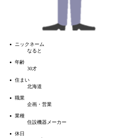
ニックネーム
なると
年齢
30才
住まい
北海道
職業
企画・営業
業種
住設機器メーカー
休日