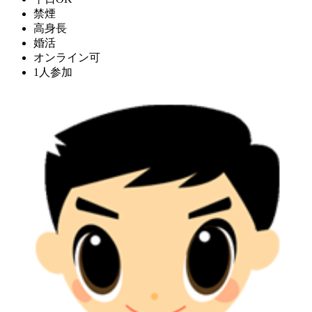
禁煙
高身長
婚活
オンライン可
1人参加