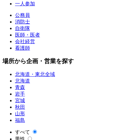
一人参加
公務員
消防士
自衛隊
医師・医者
会社経営
看護師
場所から企画・営業を探す
北海道・東北全域
北海道
青森
岩手
宮城
秋田
山形
福島
すべて
男性