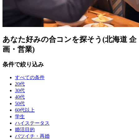
あなた好みの合コンを探そう(北海道 企
画・営業)
条件で絞り込み
すべての条件
20代
30代
40代
50代
60代以上
学生
ハイステータス
婚活目的
バツイチ・再婚