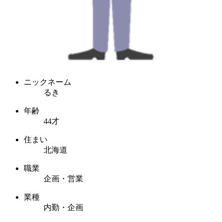
ニックネーム
るき
年齢
44才
住まい
北海道
職業
企画・営業
業種
内勤・企画