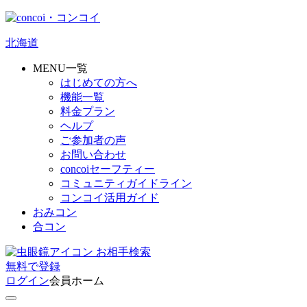
北海道
MENU一覧
はじめての方へ
機能一覧
料金プラン
ヘルプ
ご参加者の声
お問い合わせ
concoiセーフティー
コミュニティガイドライン
コンコイ活用ガイド
おみコン
合コン
お相手検索
無料
で
登録
ログイン
会員ホーム