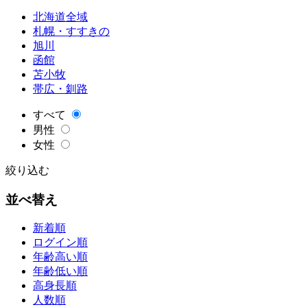
北海道全域
札幌・すすきの
旭川
函館
苫小牧
帯広・釧路
すべて
男性
女性
絞り込む
並べ替え
新着順
ログイン順
年齢高い順
年齢低い順
高身長順
人数順