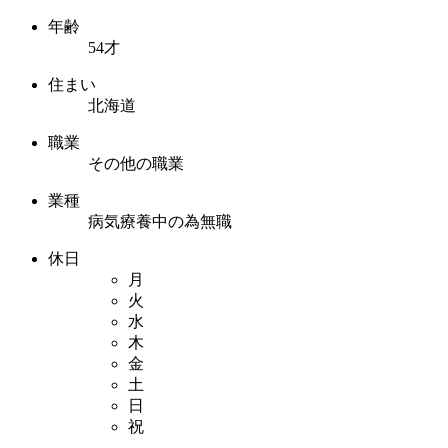
年齢
54才
住まい
北海道
職業
その他の職業
業種
病気療養中の為無職
休日
月
火
水
木
金
土
日
祝