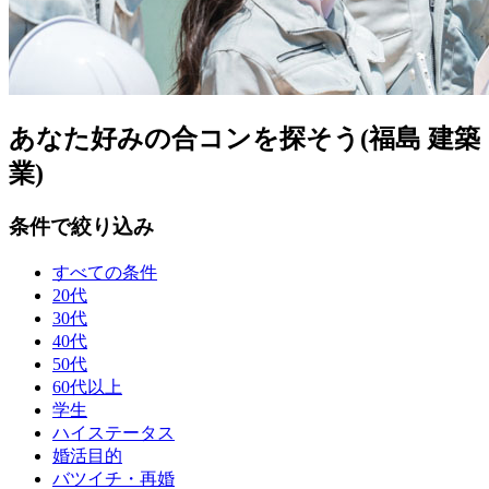
あなた好みの合コンを探そう(福島 建築
業)
条件で絞り込み
すべての条件
20代
30代
40代
50代
60代以上
学生
ハイステータス
婚活目的
バツイチ・再婚