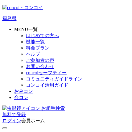
福島県
MENU一覧
はじめての方へ
機能一覧
料金プラン
ヘルプ
ご参加者の声
お問い合わせ
concoiセーフティー
コミュニティガイドライン
コンコイ活用ガイド
おみコン
合コン
お相手検索
無料
で
登録
ログイン
会員ホーム