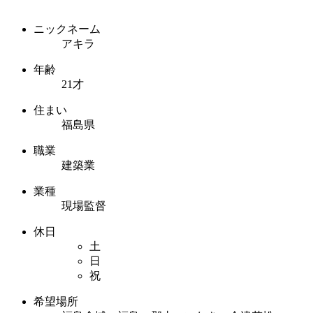
ニックネーム
アキラ
年齢
21才
住まい
福島県
職業
建築業
業種
現場監督
休日
土
日
祝
希望場所