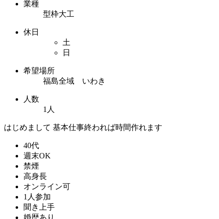
業種
型枠大工
休日
土
日
希望場所
福島全域 いわき
人数
1人
はじめまして 基本仕事終われば時間作れます
40代
週末OK
禁煙
高身長
オンライン可
1人参加
聞き上手
婚歴あり