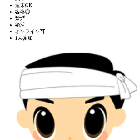
週末OK
容姿◎
禁煙
婚活
オンライン可
1人参加