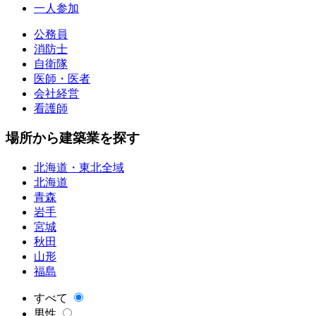
一人参加
公務員
消防士
自衛隊
医師・医者
会社経営
看護師
場所から建築業を探す
北海道・東北全域
北海道
青森
岩手
宮城
秋田
山形
福島
すべて
男性