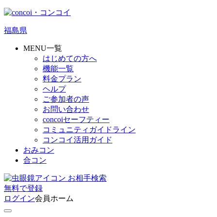
福島県
MENU一覧
はじめての方へ
機能一覧
料金プラン
ヘルプ
ご参加者の声
お問い合わせ
concoiセーフティー
コミュニティガイドライン
コンコイ活用ガイド
おみコン
合コン
お相手検索
無料
で
登録
ログイン
会員ホーム