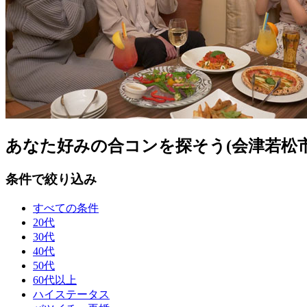
あなた好みの合コンを探そう(会津若松市
条件で絞り込み
すべての条件
20代
30代
40代
50代
60代以上
ハイステータス