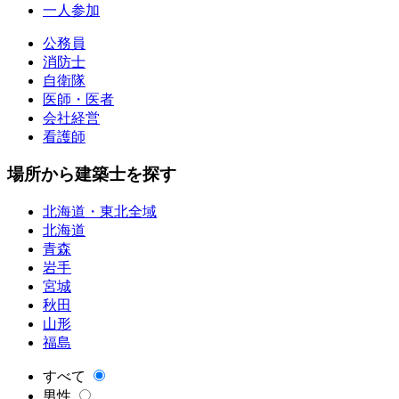
一人参加
公務員
消防士
自衛隊
医師・医者
会社経営
看護師
場所から建築士を探す
北海道・東北全域
北海道
青森
岩手
宮城
秋田
山形
福島
すべて
男性