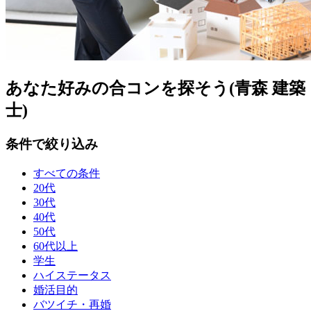
あなた好みの合コンを探そう(青森 建築
士)
条件で絞り込み
すべての条件
20代
30代
40代
50代
60代以上
学生
ハイステータス
婚活目的
バツイチ・再婚