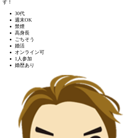
す！
30代
週末OK
禁煙
高身長
ごちそう
婚活
オンライン可
1人参加
婚歴あり