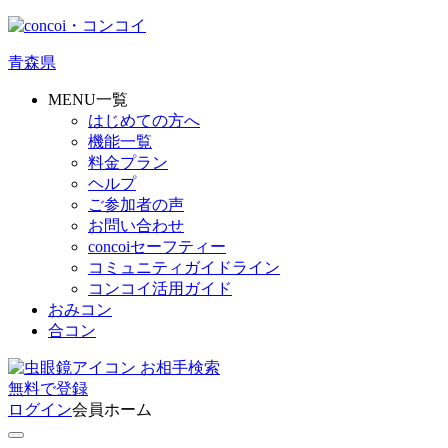
青森県
MENU一覧
はじめての方へ
機能一覧
料金プラン
ヘルプ
ご参加者の声
お問い合わせ
concoiセーフティー
コミュニティガイドライン
コンコイ活用ガイド
おみコン
合コン
お相手検索
無料
で
登録
ログイン
会員ホーム