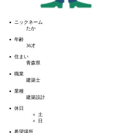
ニックネーム
たか
年齢
36才
住まい
青森県
職業
建築士
業種
建築設計
休日
土
日
希望場所