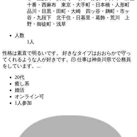
十番・西麻布 東京・大手町・日本橋・人形町
品川・目黒・田町・大崎 四ッ谷・麹町・市ヶ
谷・九段下 北千住・日暮里・葛飾・荒川 上
野・御徒町・浅草
人数
1人
性格は素直で明るいです。 好きなタイプはおおらかで守っ
てくれるような人が好きです。🫠 仕事は神奈川県で公務員
をしています。...
20代
癒し系
婚活
オンライン可
1人参加