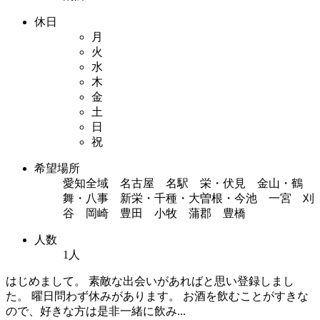
休日
月
火
水
木
金
土
日
祝
希望場所
愛知全域 名古屋 名駅 栄・伏見 金山・鶴
舞・八事 新栄・千種・大曽根・今池 一宮 刈
谷 岡崎 豊田 小牧 蒲郡 豊橋
人数
1人
はじめまして。 素敵な出会いがあればと思い登録しまし
た。 曜日問わず休みがあります。 お酒を飲むことがすきな
ので、好きな方は是非一緒に飲み...