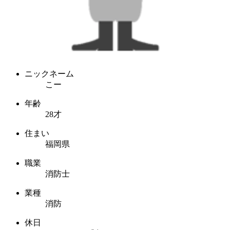
ニックネーム
こー
年齢
28才
住まい
福岡県
職業
消防士
業種
消防
休日