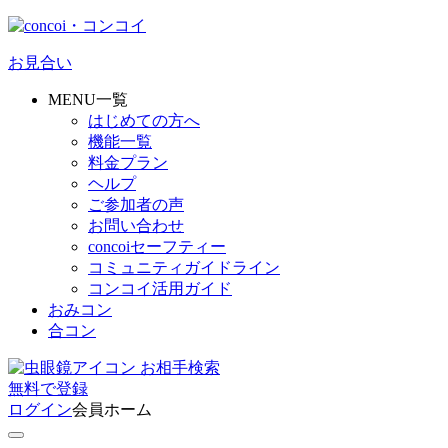
お見合い
MENU一覧
はじめての方へ
機能一覧
料金プラン
ヘルプ
ご参加者の声
お問い合わせ
concoiセーフティー
コミュニティガイドライン
コンコイ活用ガイド
おみコン
合コン
お相手検索
無料
で
登録
ログイン
会員ホーム