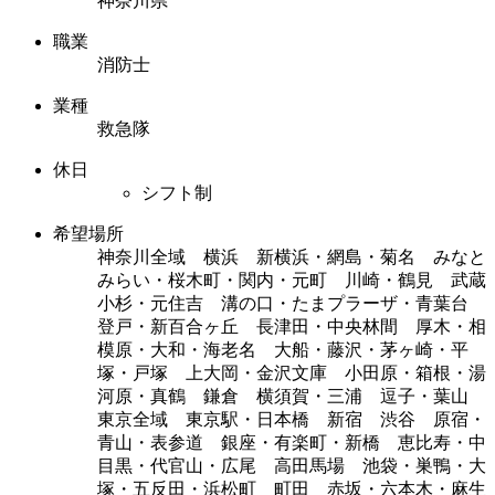
神奈川県
職業
消防士
業種
救急隊
休日
シフト制
希望場所
神奈川全域 横浜 新横浜・網島・菊名 みなと
みらい・桜木町・関内・元町 川崎・鶴見 武蔵
小杉・元住吉 溝の口・たまプラーザ・青葉台
登戸・新百合ヶ丘 長津田・中央林間 厚木・相
模原・大和・海老名 大船・藤沢・茅ヶ崎・平
塚・戸塚 上大岡・金沢文庫 小田原・箱根・湯
河原・真鶴 鎌倉 横須賀・三浦 逗子・葉山
東京全域 東京駅・日本橋 新宿 渋谷 原宿・
青山・表参道 銀座・有楽町・新橋 恵比寿・中
目黒・代官山・広尾 高田馬場 池袋・巣鴨・大
塚・五反田・浜松町 町田 赤坂・六本木・麻生