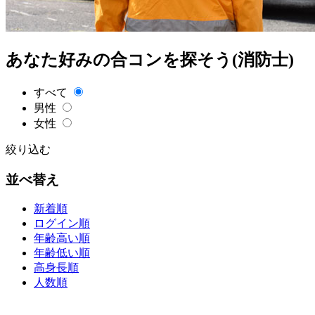
あなた好みの合コンを探そう(消防士)
すべて
男性
女性
絞り込む
並べ替え
新着順
ログイン順
年齢高い順
年齢低い順
高身長順
人数順