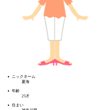
ニックネーム
夏海
年齢
25才
住まい