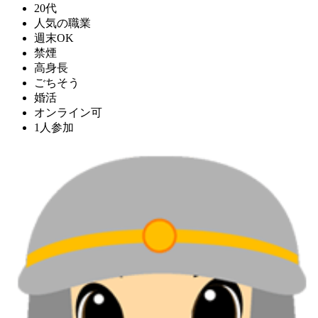
20代
人気の職業
週末OK
禁煙
高身長
ごちそう
婚活
オンライン可
1人参加