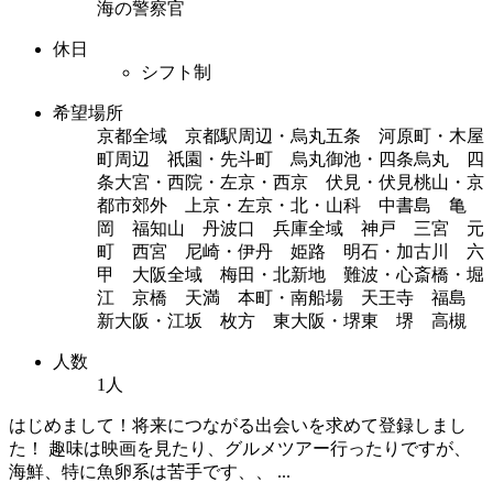
海の警察官
休日
シフト制
希望場所
京都全域 京都駅周辺・烏丸五条 河原町・木屋
町周辺 祇園・先斗町 烏丸御池・四条烏丸 四
条大宮・西院・左京・西京 伏見・伏見桃山・京
都市郊外 上京・左京・北・山科 中書島 亀
岡 福知山 丹波口 兵庫全域 神戸 三宮 元
町 西宮 尼崎・伊丹 姫路 明石・加古川 六
甲 大阪全域 梅田・北新地 難波・心斎橋・堀
江 京橋 天満 本町・南船場 天王寺 福島
新大阪・江坂 枚方 東大阪・堺東 堺 高槻
人数
1人
はじめまして！将来につながる出会いを求めて登録しまし
た！ 趣味は映画を見たり、グルメツアー行ったりですが、
海鮮、特に魚卵系は苦手です、、 ...