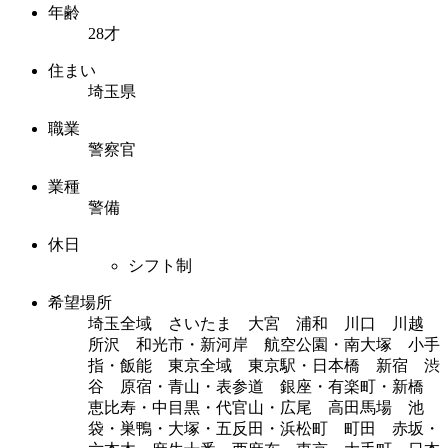
年齢
28才
住まい
埼玉県
職業
警察官
業種
警備
休日
シフト制
希望場所
埼玉全域 さいたま 大宮 浦和 川口 川越
所沢 和光市・新河岸 航空公園・南大塚 小手
指・飯能 東京全域 東京駅・日本橋 新宿 渋
谷 原宿・青山・表参道 銀座・有楽町・新橋
恵比寿・中目黒・代官山・広尾 高田馬場 池
袋・巣鴨・大塚・五反田・浜松町 町田 赤坂・