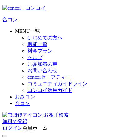
合コン
MENU一覧
はじめての方へ
機能一覧
料金プラン
ヘルプ
ご参加者の声
お問い合わせ
concoiセーフティー
コミュニティガイドライン
コンコイ活用ガイド
おみコン
合コン
お相手検索
無料
で
登録
ログイン
会員ホーム