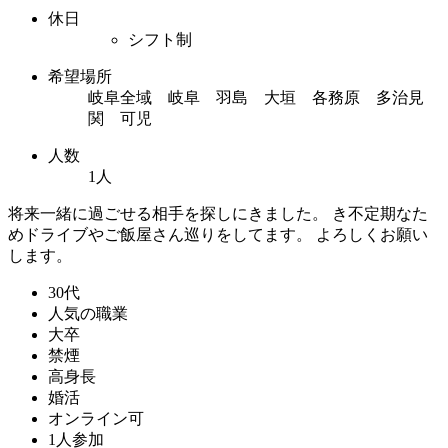
休日
シフト制
希望場所
岐阜全域 岐阜 羽島 大垣 各務原 多治見
関 可児
人数
1人
将来一緒に過ごせる相手を探しにきました。 き不定期なた
めドライブやご飯屋さん巡りをしてます。 よろしくお願い
します。
30代
人気の職業
大卒
禁煙
高身長
婚活
オンライン可
1人参加