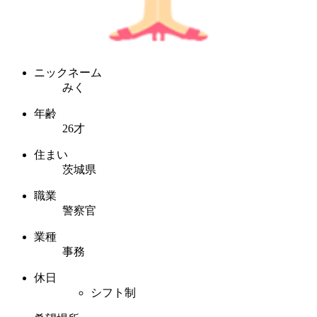
ニックネーム
みく
年齢
26才
住まい
茨城県
職業
警察官
業種
事務
休日
シフト制