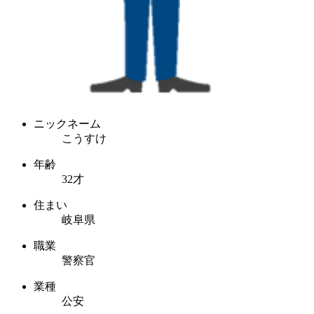
ニックネーム
こうすけ
年齢
32才
住まい
岐阜県
職業
警察官
業種
公安