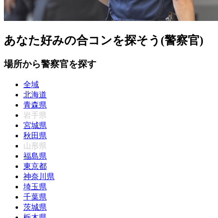
あなた好みの合コンを探そう(警察官)
場所から警察官を探す
全域
北海道
青森県
岩手県
宮城県
秋田県
山形県
福島県
東京都
神奈川県
埼玉県
千葉県
茨城県
栃木県