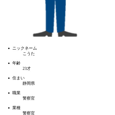
ニックネーム
こうた
年齢
23才
住まい
静岡県
職業
警察官
業種
警察官