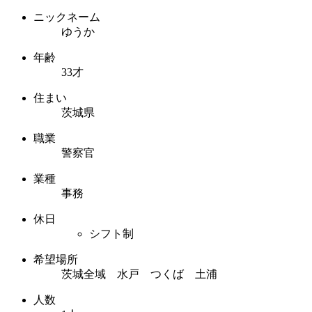
ニックネーム
ゆうか
年齢
33才
住まい
茨城県
職業
警察官
業種
事務
休日
シフト制
希望場所
茨城全域 水戸 つくば 土浦
人数