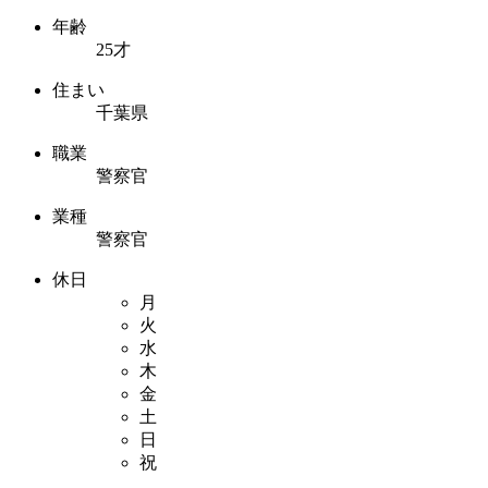
年齢
25才
住まい
千葉県
職業
警察官
業種
警察官
休日
月
火
水
木
金
土
日
祝