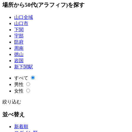
場所から50代(アラフィフ)を探す
山口全域
山口市
下関
宇部
防府
周南
徳山
岩国
新下関駅
すべて
男性
女性
絞り込む
並べ替え
新着順