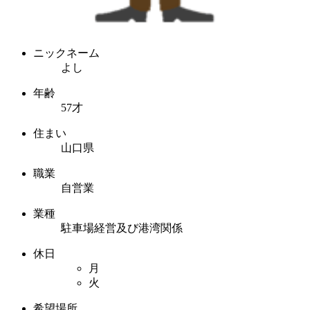
ニックネーム
よし
年齢
57才
住まい
山口県
職業
自営業
業種
駐車場経営及び港湾関係
休日
月
火
希望場所