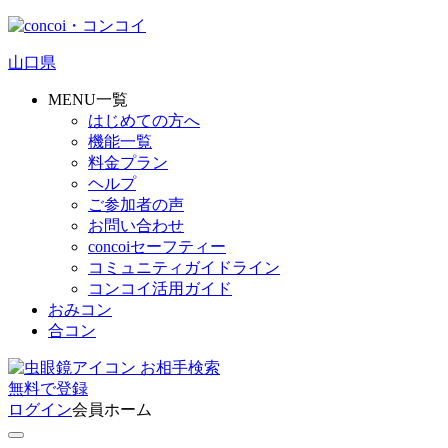
山口県
MENU一覧
はじめての方へ
機能一覧
料金プラン
ヘルプ
ご参加者の声
お問い合わせ
concoiセーフティー
コミュニティガイドライン
コンコイ活用ガイド
おみコン
合コン
お相手検索
無料
で
登録
ログイン
会員ホーム