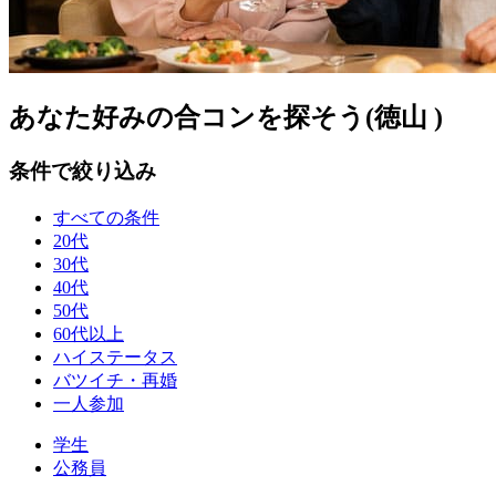
あなた好みの合コンを探そう(徳山 )
条件で絞り込み
すべての条件
20代
30代
40代
50代
60代以上
ハイステータス
バツイチ・再婚
一人参加
学生
公務員