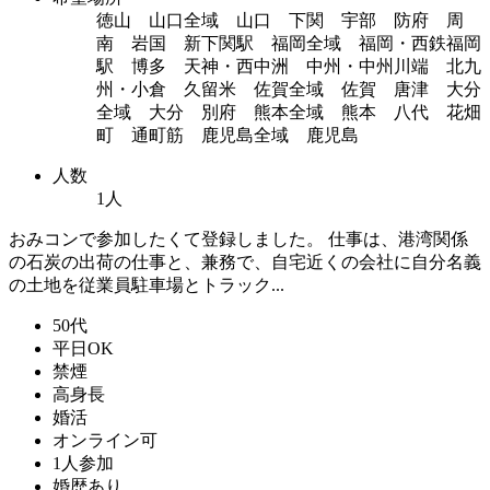
徳山 山口全域 山口 下関 宇部 防府 周
南 岩国 新下関駅 福岡全域 福岡・西鉄福岡
駅 博多 天神・西中洲 中州・中州川端 北九
州・小倉 久留米 佐賀全域 佐賀 唐津 大分
全域 大分 別府 熊本全域 熊本 八代 花畑
町 通町筋 鹿児島全域 鹿児島
人数
1人
おみコンで参加したくて登録しました。 仕事は、港湾関係
の石炭の出荷の仕事と、兼務で、自宅近くの会社に自分名義
の土地を従業員駐車場とトラック...
50代
平日OK
禁煙
高身長
婚活
オンライン可
1人参加
婚歴あり