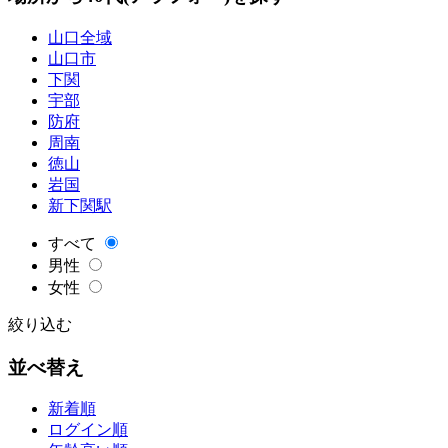
山口全域
山口市
下関
宇部
防府
周南
徳山
岩国
新下関駅
すべて
男性
女性
絞り込む
並べ替え
新着順
ログイン順