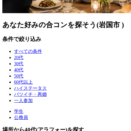
あなた好みの合コンを探そう(岩国市 )
条件で絞り込み
すべての条件
20代
30代
40代
50代
60代以上
ハイステータス
バツイチ・再婚
一人参加
学生
公務員
場所から40代(アラフォー)を探す