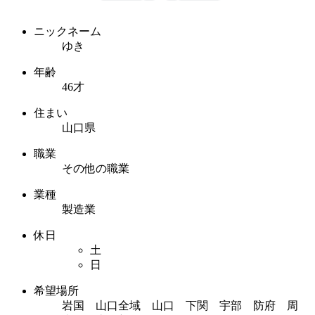
ニックネーム
ゆき
年齢
46才
住まい
山口県
職業
その他の職業
業種
製造業
休日
土
日
希望場所
岩国 山口全域 山口 下関 宇部 防府 周