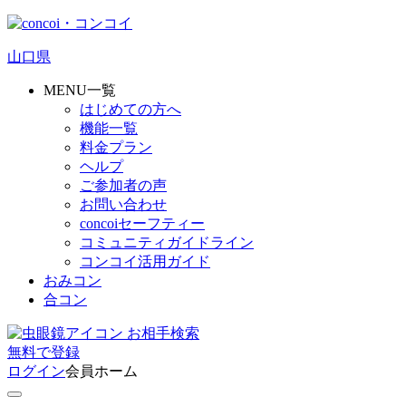
山口県
MENU一覧
はじめての方へ
機能一覧
料金プラン
ヘルプ
ご参加者の声
お問い合わせ
concoiセーフティー
コミュニティガイドライン
コンコイ活用ガイド
おみコン
合コン
お相手検索
無料
で
登録
ログイン
会員ホーム