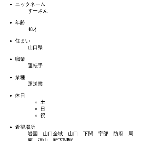
ニックネーム
すーさん
年齢
48才
住まい
山口県
職業
運転手
業種
運送業
休日
土
日
祝
希望場所
岩国 山口全域 山口 下関 宇部 防府 周
南 徳山 新下関駅