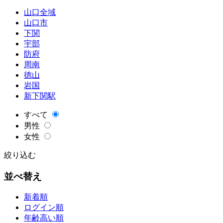
山口全域
山口市
下関
宇部
防府
周南
徳山
岩国
新下関駅
すべて
男性
女性
絞り込む
並べ替え
新着順
ログイン順
年齢高い順