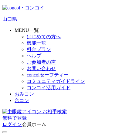
山口県
MENU一覧
はじめての方へ
機能一覧
料金プラン
ヘルプ
ご参加者の声
お問い合わせ
concoiセーフティー
コミュニティガイドライン
コンコイ活用ガイド
おみコン
合コン
お相手検索
無料
で
登録
ログイン
会員ホーム