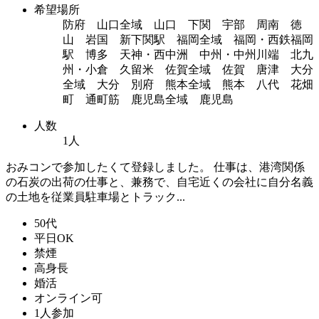
希望場所
防府 山口全域 山口 下関 宇部 周南 徳
山 岩国 新下関駅 福岡全域 福岡・西鉄福岡
駅 博多 天神・西中洲 中州・中州川端 北九
州・小倉 久留米 佐賀全域 佐賀 唐津 大分
全域 大分 別府 熊本全域 熊本 八代 花畑
町 通町筋 鹿児島全域 鹿児島
人数
1人
おみコンで参加したくて登録しました。 仕事は、港湾関係
の石炭の出荷の仕事と、兼務で、自宅近くの会社に自分名義
の土地を従業員駐車場とトラック...
50代
平日OK
禁煙
高身長
婚活
オンライン可
1人参加