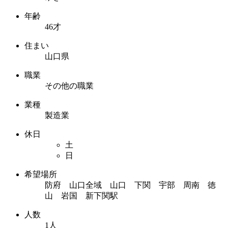
年齢
46才
住まい
山口県
職業
その他の職業
業種
製造業
休日
土
日
希望場所
防府 山口全域 山口 下関 宇部 周南 徳
山 岩国 新下関駅
人数
1人