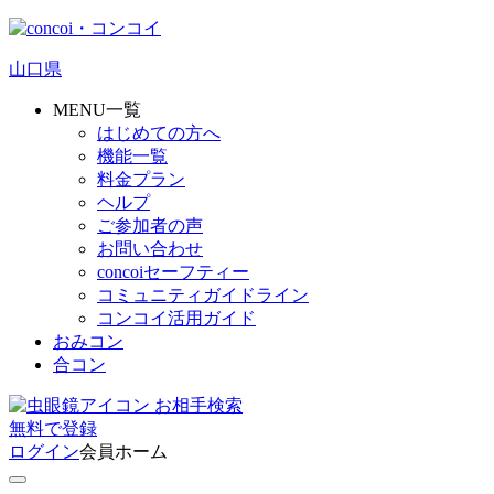
山口県
MENU一覧
はじめての方へ
機能一覧
料金プラン
ヘルプ
ご参加者の声
お問い合わせ
concoiセーフティー
コミュニティガイドライン
コンコイ活用ガイド
おみコン
合コン
お相手検索
無料
で
登録
ログイン
会員ホーム