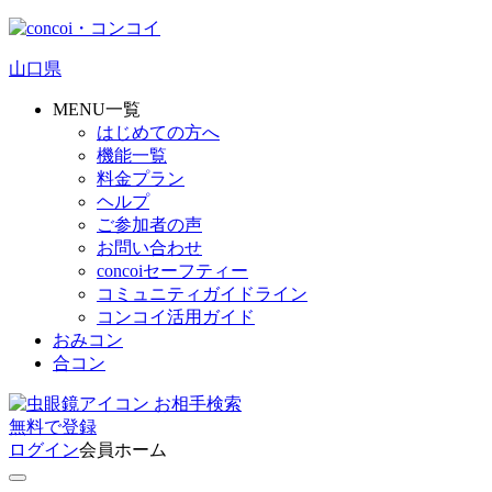
山口県
MENU一覧
はじめての方へ
機能一覧
料金プラン
ヘルプ
ご参加者の声
お問い合わせ
concoiセーフティー
コミュニティガイドライン
コンコイ活用ガイド
おみコン
合コン
お相手検索
無料
で
登録
ログイン
会員ホーム