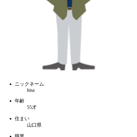
ニックネーム
hisa
年齢
55才
住まい
山口県
職業