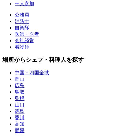
一人参加
公務員
消防士
自衛隊
医師・医者
会社経営
看護師
場所からシェフ・料理人を探す
中国・四国全域
岡山
広島
鳥取
島根
山口
徳島
香川
高知
愛媛