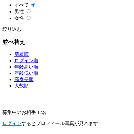
すべて
男性
女性
絞り込む
並べ替え
新着順
ログイン順
年齢高い順
年齢低い順
高身長順
人数順
募集中のお相手 12名
ログイン
するとプロフィール写真が見れます