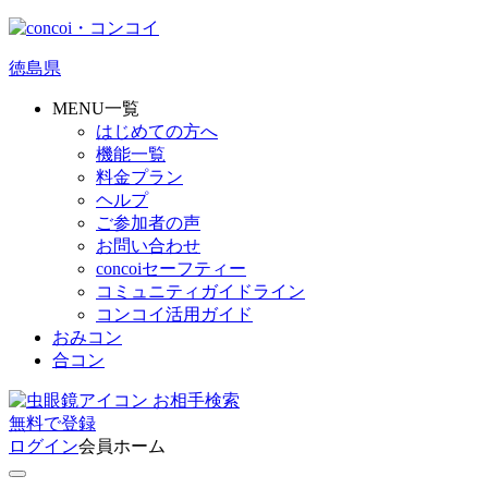
徳島県
MENU一覧
はじめての方へ
機能一覧
料金プラン
ヘルプ
ご参加者の声
お問い合わせ
concoiセーフティー
コミュニティガイドライン
コンコイ活用ガイド
おみコン
合コン
お相手検索
無料
で
登録
ログイン
会員ホーム