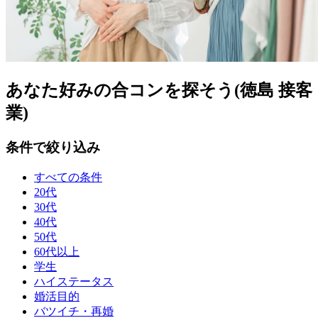
あなた好みの合コンを探そう(徳島 接客
業)
条件で絞り込み
すべての条件
20代
30代
40代
50代
60代以上
学生
ハイステータス
婚活目的
バツイチ・再婚