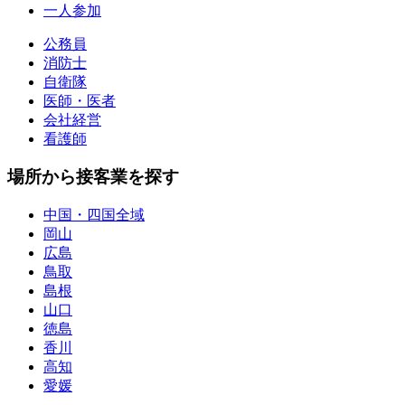
一人参加
公務員
消防士
自衛隊
医師・医者
会社経営
看護師
場所から接客業を探す
中国・四国全域
岡山
広島
鳥取
島根
山口
徳島
香川
高知
愛媛