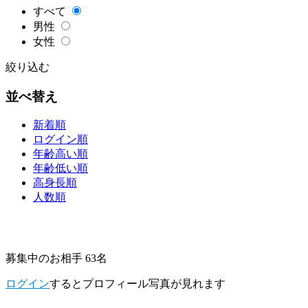
すべて
男性
女性
絞り込む
並べ替え
新着順
ログイン順
年齢高い順
年齢低い順
高身長順
人数順
募集中のお相手 63名
ログイン
するとプロフィール写真が見れます