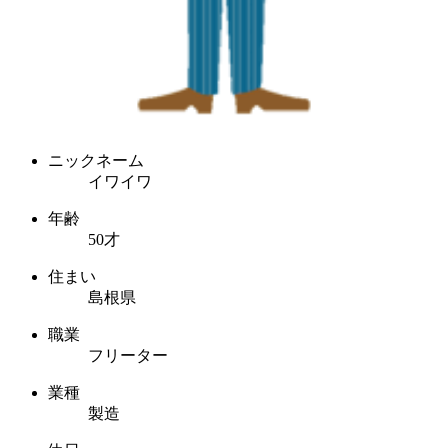
ニックネーム
イワイワ
年齢
50才
住まい
島根県
職業
フリーター
業種
製造