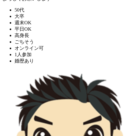
50代
大卒
週末OK
平日OK
高身長
ごちそう
オンライン可
1人参加
婚歴あり