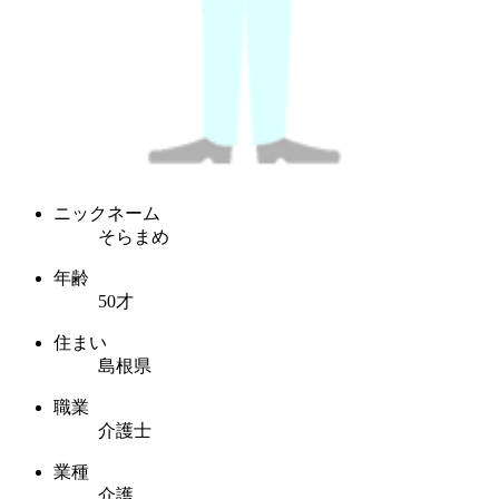
ニックネーム
そらまめ
年齢
50才
住まい
島根県
職業
介護士
業種
介護