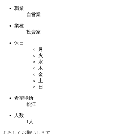
職業
自営業
業種
投資家
休日
月
火
水
木
金
土
日
希望場所
松江
人数
1人
よろしくお願いします