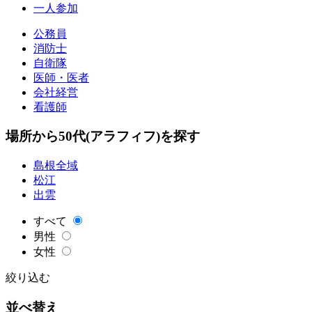
一人参加
公務員
消防士
自衛隊
医師・医者
会社経営
看護師
場所から50代(アラフィフ)を探す
島根全域
松江
出雲
すべて
男性
女性
絞り込む
並べ替え