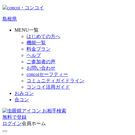
島根県
MENU一覧
はじめての方へ
機能一覧
料金プラン
ヘルプ
ご参加者の声
お問い合わせ
concoiセーフティー
コミュニティガイドライン
コンコイ活用ガイド
おみコン
合コン
お相手検索
無料
で
登録
ログイン
会員ホーム