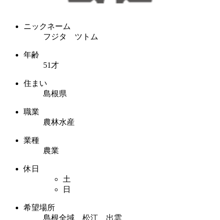
ニックネーム
フジタ ツトム
年齢
51才
住まい
島根県
職業
農林水産
業種
農業
休日
土
日
希望場所
島根全域 松江 出雲