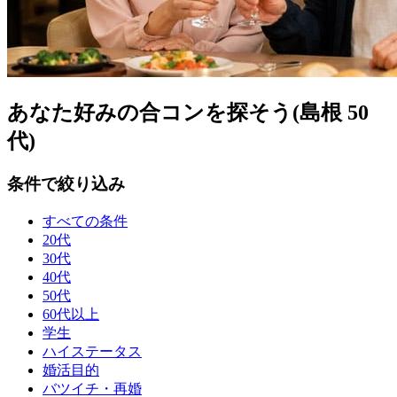
あなた好みの合コンを探そう(島根 50
代)
条件で絞り込み
すべての条件
20代
30代
40代
50代
60代以上
学生
ハイステータス
婚活目的
バツイチ・再婚