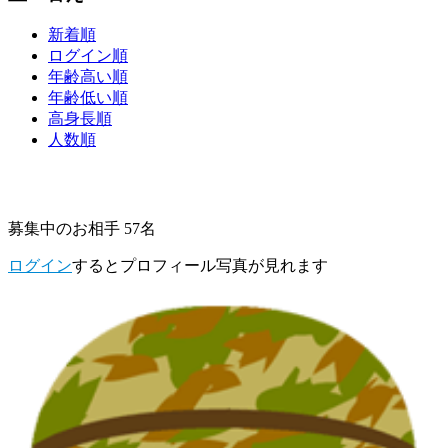
新着順
ログイン順
年齢高い順
年齢低い順
高身長順
人数順
募集中のお相手 57名
ログイン
するとプロフィール写真が見れます