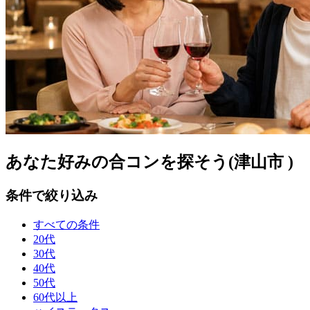
あなた好みの合コンを探そう(津山市 )
条件で絞り込み
すべての条件
20代
30代
40代
50代
60代以上