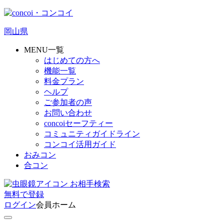
岡山県
MENU一覧
はじめての方へ
機能一覧
料金プラン
ヘルプ
ご参加者の声
お問い合わせ
concoiセーフティー
コミュニティガイドライン
コンコイ活用ガイド
おみコン
合コン
お相手検索
無料
で
登録
ログイン
会員ホーム