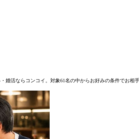
会い・婚活ならコンコイ。対象61名の中からお好みの条件でお