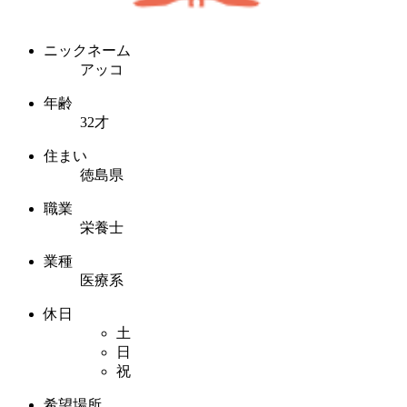
ニックネーム
アッコ
年齢
32才
住まい
徳島県
職業
栄養士
業種
医療系
休日
土
日
祝
希望場所