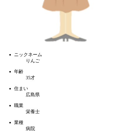
ニックネーム
りんご
年齢
35才
住まい
広島県
職業
栄養士
業種
病院