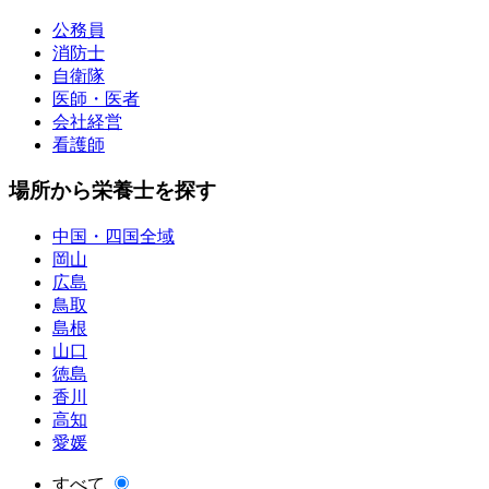
公務員
消防士
自衛隊
医師・医者
会社経営
看護師
場所から栄養士を探す
中国・四国全域
岡山
広島
鳥取
島根
山口
徳島
香川
高知
愛媛
すべて