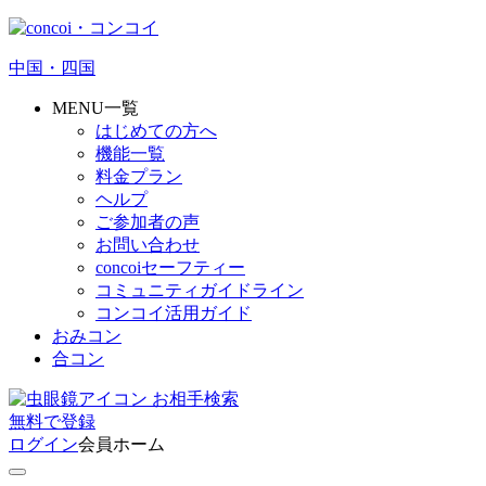
中国・四国
MENU一覧
はじめての方へ
機能一覧
料金プラン
ヘルプ
ご参加者の声
お問い合わせ
concoiセーフティー
コミュニティガイドライン
コンコイ活用ガイド
おみコン
合コン
お相手検索
無料
で
登録
ログイン
会員ホーム