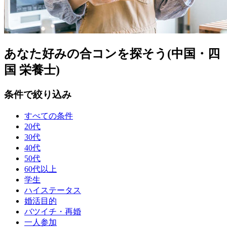
あなた好みの合コンを探そう(中国・四
国 栄養士)
条件で絞り込み
すべての条件
20代
30代
40代
50代
60代以上
学生
ハイステータス
婚活目的
バツイチ・再婚
一人参加