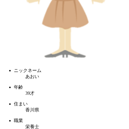
ニックネーム
あおい
年齢
39才
住まい
香川県
職業
栄養士