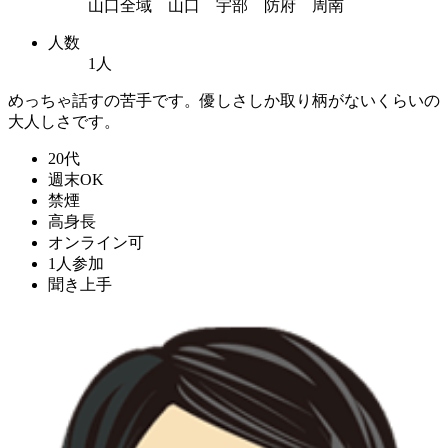
山口全域 山口 宇部 防府 周南
人数
1人
めっちゃ話すの苦手です。優しさしか取り柄がないくらいの
大人しさです。
20代
週末OK
禁煙
高身長
オンライン可
1人参加
聞き上手