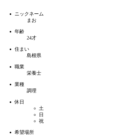
ニックネーム
まお
年齢
24才
住まい
島根県
職業
栄養士
業種
調理
休日
土
日
祝
希望場所