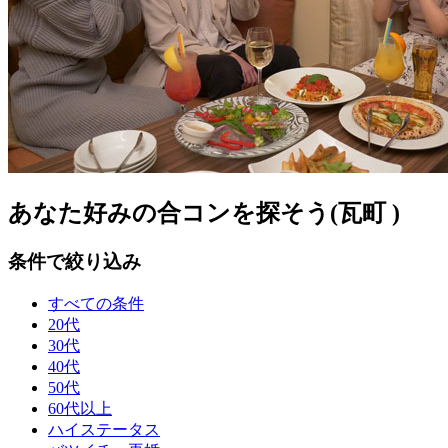
あなた好みの合コンを探そう(瓦町 )
条件で絞り込み
すべての条件
20代
30代
40代
50代
60代以上
ハイステータス