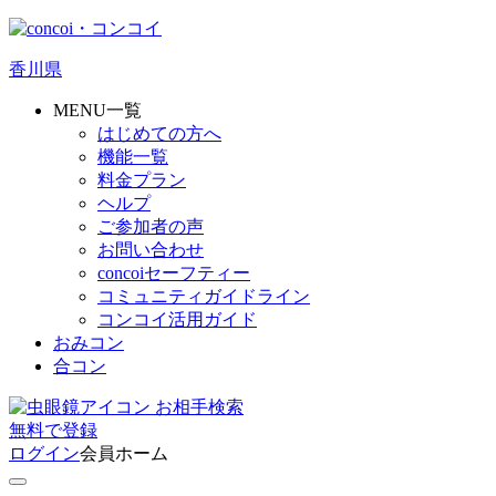
香川県
MENU一覧
はじめての方へ
機能一覧
料金プラン
ヘルプ
ご参加者の声
お問い合わせ
concoiセーフティー
コミュニティガイドライン
コンコイ活用ガイド
おみコン
合コン
お相手検索
無料
で
登録
ログイン
会員ホーム