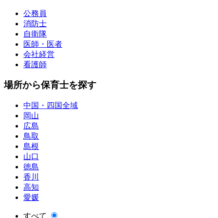
公務員
消防士
自衛隊
医師・医者
会社経営
看護師
場所から保育士を探す
中国・四国全域
岡山
広島
鳥取
島根
山口
徳島
香川
高知
愛媛
すべて