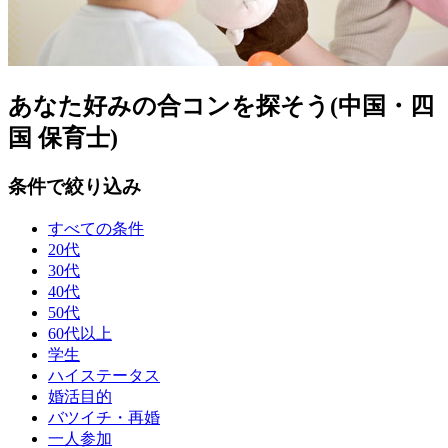
あなた好みの合コンを探そう(中国・四
国 保育士)
条件で絞り込み
すべての条件
20代
30代
40代
50代
60代以上
学生
ハイステータス
婚活目的
バツイチ・再婚
一人参加