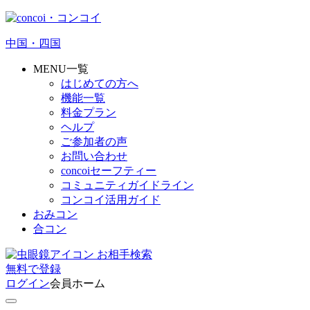
中国・四国
MENU一覧
はじめての方へ
機能一覧
料金プラン
ヘルプ
ご参加者の声
お問い合わせ
concoiセーフティー
コミュニティガイドライン
コンコイ活用ガイド
おみコン
合コン
お相手検索
無料
で
登録
ログイン
会員ホーム