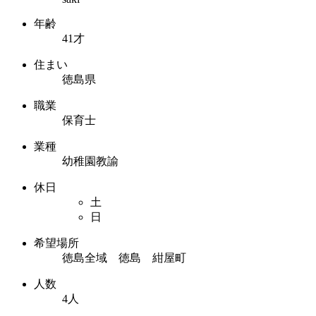
年齢
41才
住まい
徳島県
職業
保育士
業種
幼稚園教諭
休日
土
日
希望場所
徳島全域 徳島 紺屋町
人数
4人