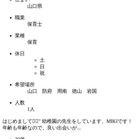
山口県
職業
保育士
業種
保育
休日
土
日
祝
希望場所
山口 防府 周南 徳山 岩国
人数
1人
はじめまして🙇‍♀️" 幼稚園の先生をしています、MIKIです！
年齢も年齢なので、良い出会いが...