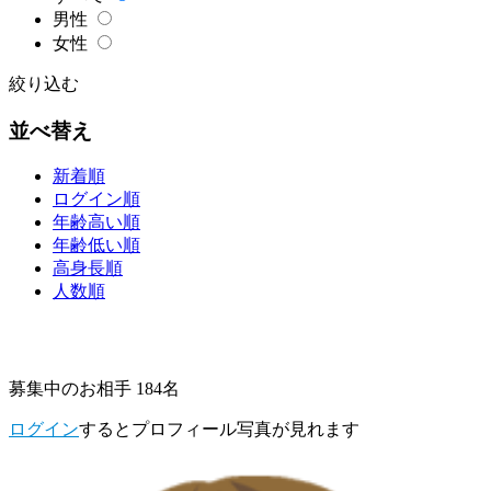
男性
女性
絞り込む
並べ替え
新着順
ログイン順
年齢高い順
年齢低い順
高身長順
人数順
募集中のお相手 184名
ログイン
するとプロフィール写真が見れます