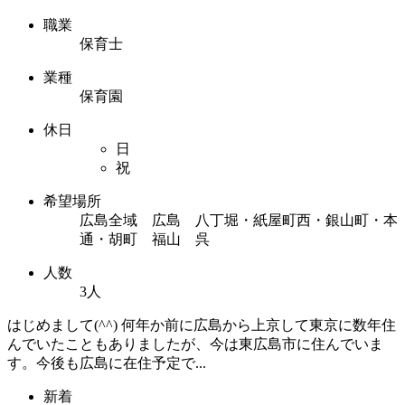
職業
保育士
業種
保育園
休日
日
祝
希望場所
広島全域 広島 八丁堀・紙屋町西・銀山町・本
通・胡町 福山 呉
人数
3人
はじめまして(^^) 何年か前に広島から上京して東京に数年住
んでいたこともありましたが、今は東広島市に住んでいま
す。今後も広島に在住予定で...
新着