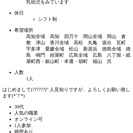
乳幼児をみています
休日
シフト制
希望場所
高知全域 高知 四万十 岡山全域 岡山 倉
敷 津山 香川全域 高松 丸亀 坂出 瓦町
宇多津 愛媛全域 松山 新居浜 徳島全域 徳
島 鳴門 紺屋町 広島全域 広島 八丁堀・紙
屋町西・銀山町・本通・胡町 福山 呉
人数
1人
はじめまして(??????)” 人見知りですが、よろしくお願い致し
ます(*´?`*)
30代
人気の職業
オンライン可
1人参加
婚歴あり