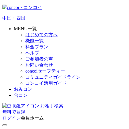
中国・四国
MENU一覧
はじめての方へ
機能一覧
料金プラン
ヘルプ
ご参加者の声
お問い合わせ
concoiセーフティー
コミュニティガイドライン
コンコイ活用ガイド
おみコン
合コン
お相手検索
無料
で
登録
ログイン
会員ホーム