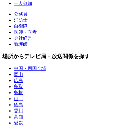
一人参加
公務員
消防士
自衛隊
医師・医者
会社経営
看護師
場所からテレビ局・放送関係を探す
中国・四国全域
岡山
広島
鳥取
島根
山口
徳島
香川
高知
愛媛