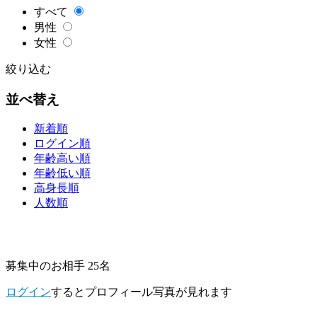
すべて
男性
女性
絞り込む
並べ替え
新着順
ログイン順
年齢高い順
年齢低い順
高身長順
人数順
募集中のお相手 25名
ログイン
するとプロフィール写真が見れます