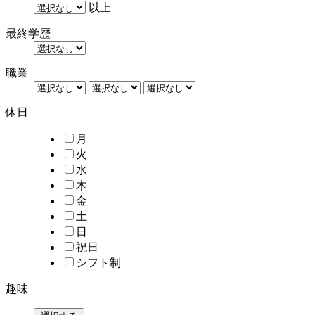
以上
最終学歴
職業
休日
月
火
水
木
金
土
日
祝日
シフト制
趣味