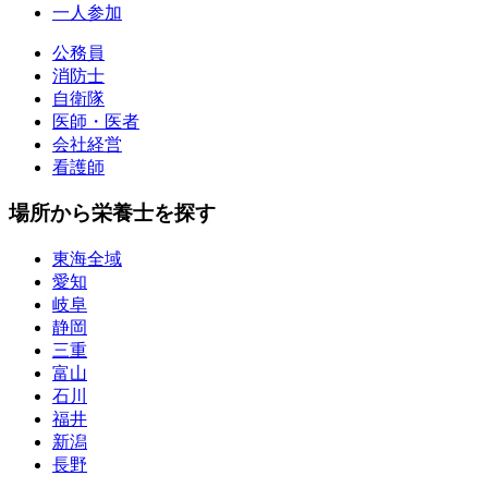
一人参加
公務員
消防士
自衛隊
医師・医者
会社経営
看護師
場所から栄養士を探す
東海全域
愛知
岐阜
静岡
三重
富山
石川
福井
新潟
長野