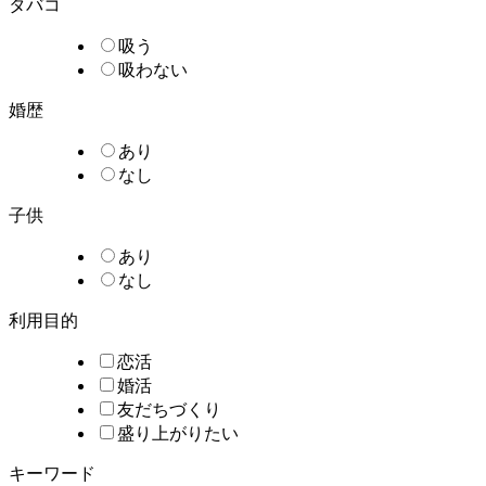
タバコ
吸う
吸わない
婚歴
あり
なし
子供
あり
なし
利用目的
恋活
婚活
友だちづくり
盛り上がりたい
キーワード