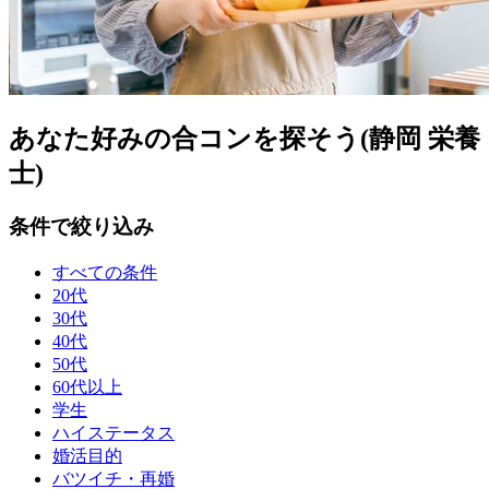
あなた好みの合コンを探そう(静岡 栄養
士)
条件で絞り込み
すべての条件
20代
30代
40代
50代
60代以上
学生
ハイステータス
婚活目的
バツイチ・再婚