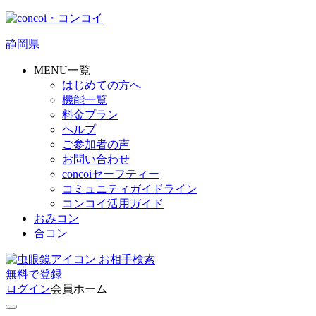
静岡県
MENU一覧
はじめての方へ
機能一覧
料金プラン
ヘルプ
ご参加者の声
お問い合わせ
concoiセーフティー
コミュニティガイドライン
コンコイ活用ガイド
おみコン
合コン
お相手検索
無料
で
登録
ログイン
会員ホーム