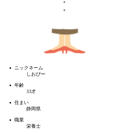
ニックネーム
しおぴー
年齢
33才
住まい
静岡県
職業
栄養士