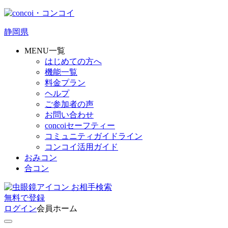
静岡県
MENU一覧
はじめての方へ
機能一覧
料金プラン
ヘルプ
ご参加者の声
お問い合わせ
concoiセーフティー
コミュニティガイドライン
コンコイ活用ガイド
おみコン
合コン
お相手検索
無料
で
登録
ログイン
会員ホーム