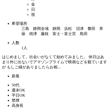
金
日
祝
希望場所
三島 静岡全域 静岡 浜松 沼津 磐田 草
薙 焼津 藤枝 富士・富士宮 島田
人数
1人
はじめまして。出会いがなくて始めてみました。 休日はあ
まり外に出ないでアマゾンプライムで映画などを観ています
が もしご縁がありましたらお相...
新着
50代
週末OK
平日OK
禁煙
高身長