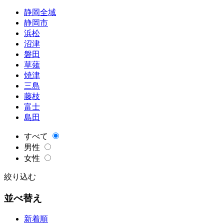
静岡全域
静岡市
浜松
沼津
磐田
草薙
焼津
三島
藤枝
富士
島田
すべて
男性
女性
絞り込む
並べ替え
新着順