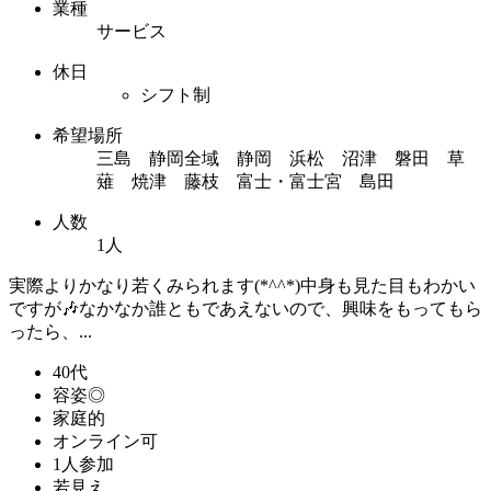
業種
サービス
休日
シフト制
希望場所
三島 静岡全域 静岡 浜松 沼津 磐田 草
薙 焼津 藤枝 富士・富士宮 島田
人数
1人
実際よりかなり若くみられます(*^^*)中身も見た目もわかい
ですが🎶なかなか誰ともであえないので、興味をもってもら
ったら、...
40代
容姿◎
家庭的
オンライン可
1人参加
若見え