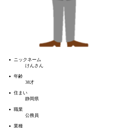
ニックネーム
けんさん
年齢
38才
住まい
静岡県
職業
公務員
業種