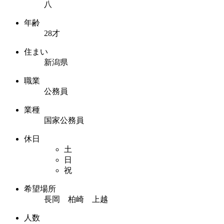
八
年齢
28才
住まい
新潟県
職業
公務員
業種
国家公務員
休日
土
日
祝
希望場所
長岡 柏崎 上越
人数