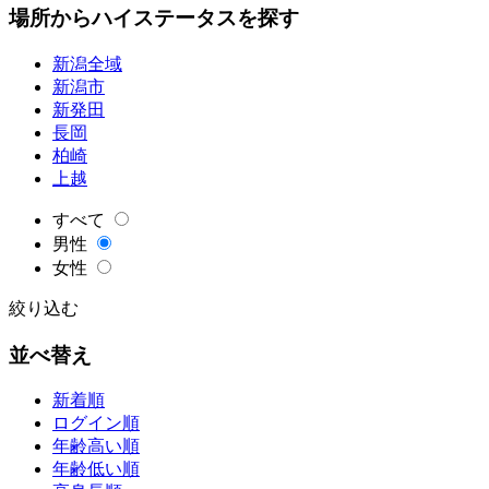
場所からハイステータスを探す
新潟全域
新潟市
新発田
長岡
柏崎
上越
すべて
男性
女性
絞り込む
並べ替え
新着順
ログイン順
年齢高い順
年齢低い順