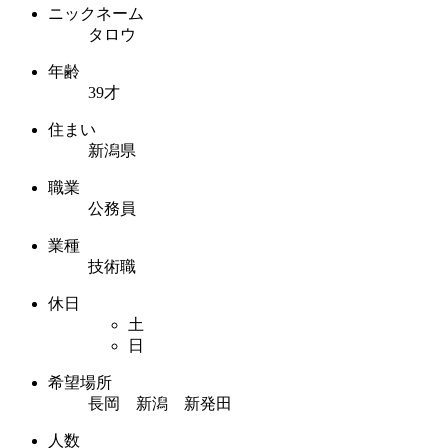
ニックネーム
タロウ
年齢
39才
住まい
新潟県
職業
公務員
業種
技術職
休日
土
日
希望場所
長岡 新潟 新発田
人数