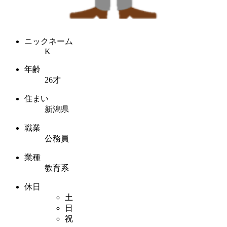
ニックネーム
K
年齢
26才
住まい
新潟県
職業
公務員
業種
教育系
休日
土
日
祝