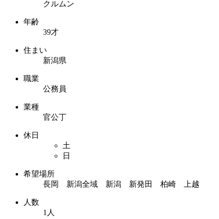
クルムン
年齢
39才
住まい
新潟県
職業
公務員
業種
官公丁
休日
土
日
希望場所
長岡 新潟全域 新潟 新発田 柏崎 上越
人数
1人