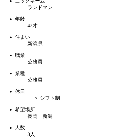
ニックネーム
ランドマン
年齢
42才
住まい
新潟県
職業
公務員
業種
公務員
休日
シフト制
希望場所
長岡 新潟
人数
3人