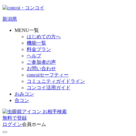
新潟県
MENU一覧
はじめての方へ
機能一覧
料金プラン
ヘルプ
ご参加者の声
お問い合わせ
concoiセーフティー
コミュニティガイドライン
コンコイ活用ガイド
おみコン
合コン
お相手検索
無料
で
登録
ログイン
会員ホーム