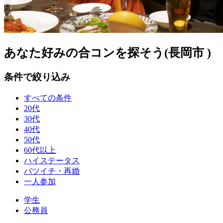
あなた好みの合コンを探そう(長岡市 )
条件で絞り込み
すべての条件
20代
30代
40代
50代
60代以上
ハイステータス
バツイチ・再婚
一人参加
学生
公務員