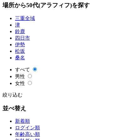
場所から50代(アラフィフ)を探す
三重全域
津
鈴鹿
四日市
伊勢
松坂
桑名
すべて
男性
女性
絞り込む
並べ替え
新着順
ログイン順
年齢高い順