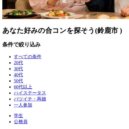
あなた好みの合コンを探そう(鈴鹿市 )
条件で絞り込み
すべての条件
20代
30代
40代
50代
60代以上
ハイステータス
バツイチ・再婚
一人参加
学生
公務員