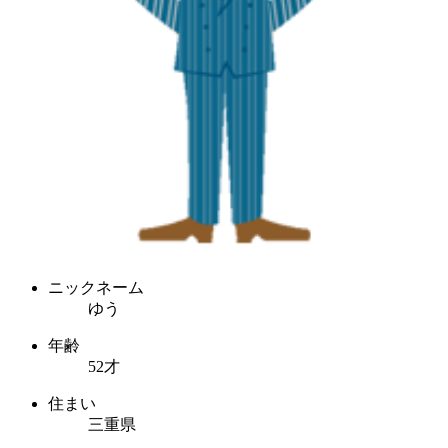
ニックネーム
ゆう
年齢
52才
住まい
三重県