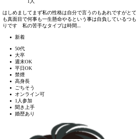
1人
はしめましてまず私の性格は自分で言うのもあれですがとて
も真面目で何事も一生懸命やるという事は自負しているつも
りです 私の苦手なタイプは時間...
新着
50代
大卒
週末OK
平日OK
禁煙
高身長
ごちそう
オンライン可
1人参加
聞き上手
婚歴あり