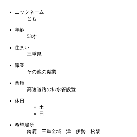
ニックネーム
とも
年齢
53才
住まい
三重県
職業
その他の職業
業種
高速道路の排水管設置
休日
土
日
希望場所
鈴鹿 三重全域 津 伊勢 松阪