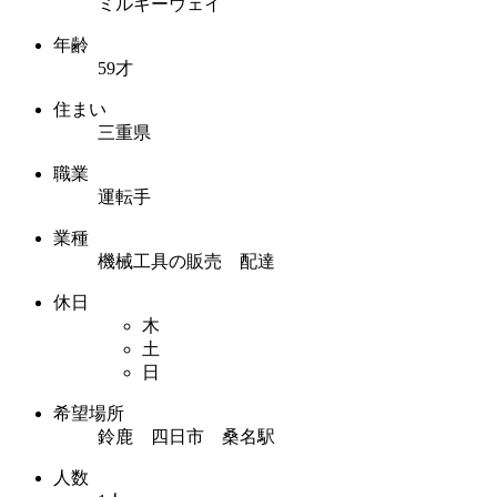
ミルキーウェイ
年齢
59才
住まい
三重県
職業
運転手
業種
機械工具の販売 配達
休日
木
土
日
希望場所
鈴鹿 四日市 桑名駅
人数