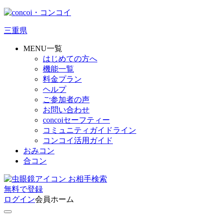
三重県
MENU一覧
はじめての方へ
機能一覧
料金プラン
ヘルプ
ご参加者の声
お問い合わせ
concoiセーフティー
コミュニティガイドライン
コンコイ活用ガイド
おみコン
合コン
お相手検索
無料
で
登録
ログイン
会員ホーム