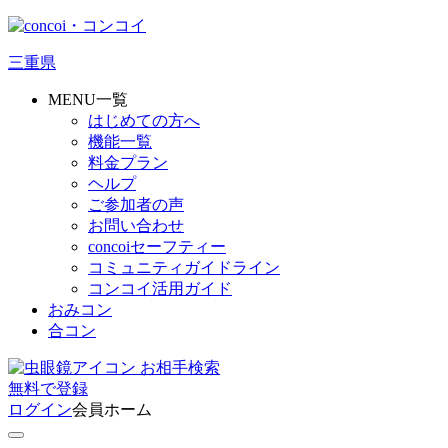
三重県
MENU一覧
はじめての方へ
機能一覧
料金プラン
ヘルプ
ご参加者の声
お問い合わせ
concoiセーフティー
コミュニティガイドライン
コンコイ活用ガイド
おみコン
合コン
お相手検索
無料
で
登録
ログイン
会員ホーム