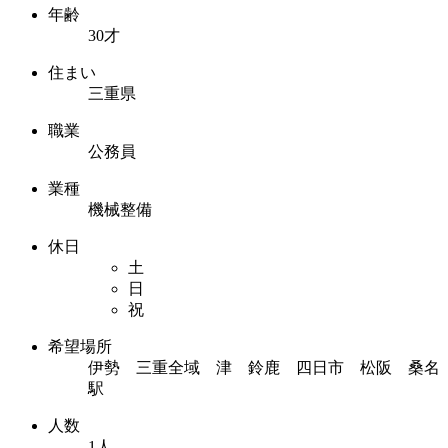
年齢
30才
住まい
三重県
職業
公務員
業種
機械整備
休日
土
日
祝
希望場所
伊勢 三重全域 津 鈴鹿 四日市 松阪 桑名
駅
人数
1人