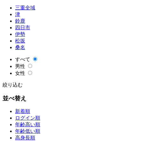
三重全域
津
鈴鹿
四日市
伊勢
松坂
桑名
すべて
男性
女性
絞り込む
並べ替え
新着順
ログイン順
年齢高い順
年齢低い順
高身長順