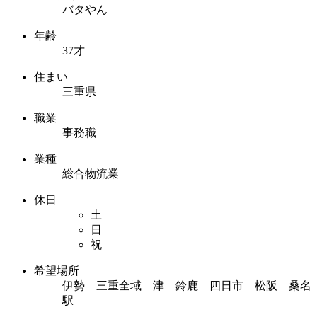
バタやん
年齢
37才
住まい
三重県
職業
事務職
業種
総合物流業
休日
土
日
祝
希望場所
伊勢 三重全域 津 鈴鹿 四日市 松阪 桑名
駅