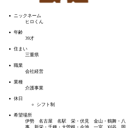
ニックネーム
ヒロくん
年齢
39才
住まい
三重県
職業
会社経営
業種
介護事業
休日
シフト制
希望場所
伊勢 名古屋 名駅 栄・伏見 金山・鶴舞・八
事 新栄・千種・大曽根・今池 一宮 刈谷 岡