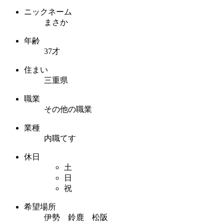
ニックネーム
まさか
年齢
37才
住まい
三重県
職業
その他の職業
業種
内職てす
休日
土
日
祝
希望場所
伊勢 鈴鹿 松阪