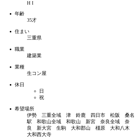
H I
年齢
35才
住まい
三重県
職業
建築業
業種
生コン屋
休日
日
祝
希望場所
伊勢 三重全域 津 鈴鹿 四日市 松阪 桑名
駅 和歌山全域 和歌山 新宮 奈良全域 奈
良 新大宮 生駒 大和郡山 橿原 大和八木
大和西大寺