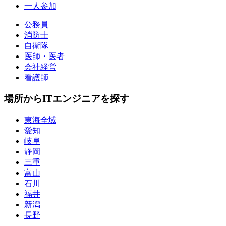
一人参加
公務員
消防士
自衛隊
医師・医者
会社経営
看護師
場所からITエンジニアを探す
東海全域
愛知
岐阜
静岡
三重
富山
石川
福井
新潟
長野