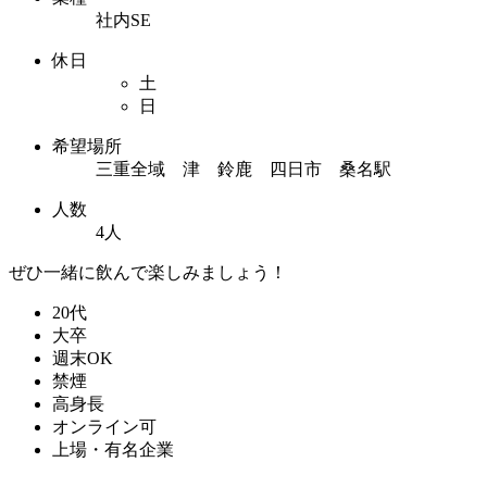
社内SE
休日
土
日
希望場所
三重全域 津 鈴鹿 四日市 桑名駅
人数
4人
ぜひ一緒に飲んで楽しみましょう！
20代
大卒
週末OK
禁煙
高身長
オンライン可
上場・有名企業