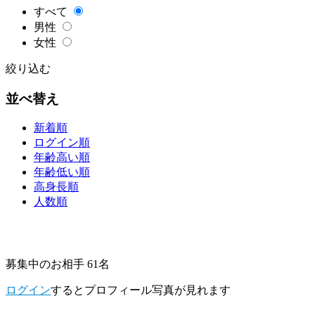
すべて
男性
女性
絞り込む
並べ替え
新着順
ログイン順
年齢高い順
年齢低い順
高身長順
人数順
募集中のお相手 61名
ログイン
するとプロフィール写真が見れます