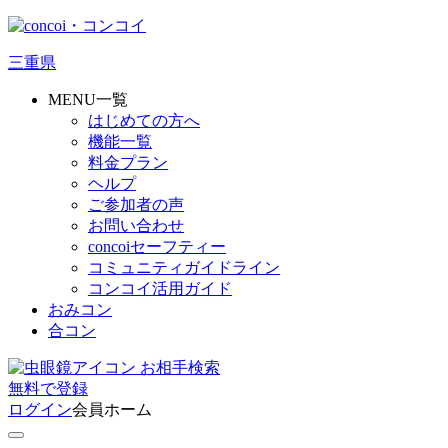
三重県
MENU一覧
はじめての方へ
機能一覧
料金プラン
ヘルプ
ご参加者の声
お問い合わせ
concoiセーフティー
コミュニティガイドライン
コンコイ活用ガイド
おみコン
合コン
お相手検索
無料
で
登録
ログイン
会員ホーム