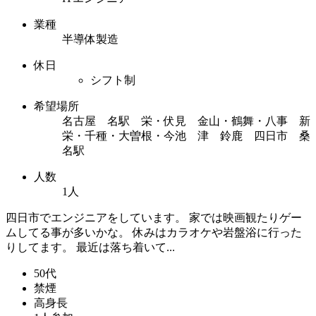
業種
半導体製造
休日
シフト制
希望場所
名古屋 名駅 栄・伏見 金山・鶴舞・八事 新
栄・千種・大曽根・今池 津 鈴鹿 四日市 桑
名駅
人数
1人
四日市でエンジニアをしています。 家では映画観たりゲー
ムしてる事が多いかな。 休みはカラオケや岩盤浴に行った
りしてます。 最近は落ち着いて...
50代
禁煙
高身長