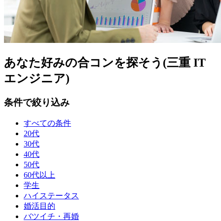
あなた好みの合コンを探そう(三重 IT
エンジニア)
条件で絞り込み
すべての条件
20代
30代
40代
50代
60代以上
学生
ハイステータス
婚活目的
バツイチ・再婚