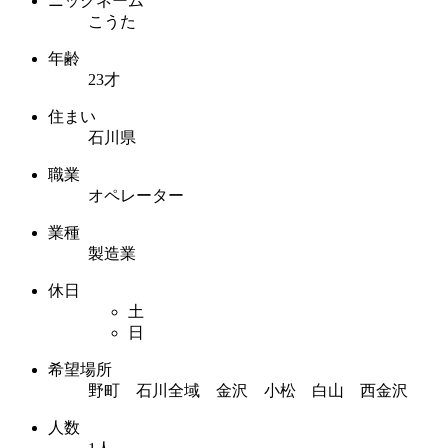
ニックネーム
こうた
年齢
23才
住まい
石川県
職業
オペレーター
業種
製造業
休日
土
日
希望場所
野町 石川全域 金沢 小松 白山 西金沢
人数