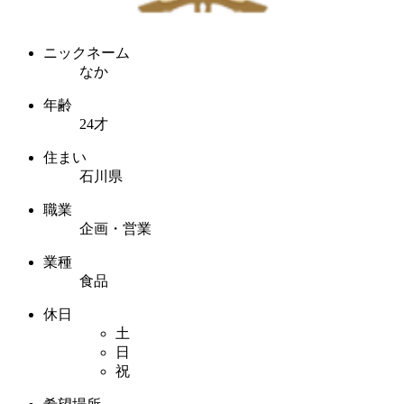
ニックネーム
なか
年齢
24才
住まい
石川県
職業
企画・営業
業種
食品
休日
土
日
祝