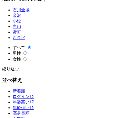
石川全域
金沢
小松
白山
野町
西金沢
すべて
男性
女性
絞り込む
並べ替え
新着順
ログイン順
年齢高い順
年齢低い順
高身長順