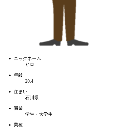
ニックネーム
ヒロ
年齢
20才
住まい
石川県
職業
学生・大学生
業種