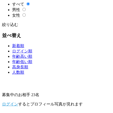
すべて
男性
女性
絞り込む
並べ替え
新着順
ログイン順
年齢高い順
年齢低い順
高身長順
人数順
募集中のお相手 23名
ログイン
するとプロフィール写真が見れます