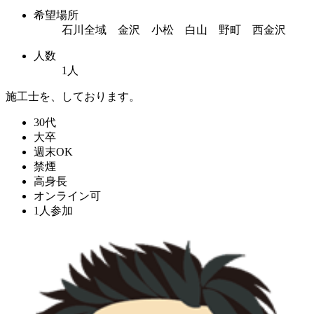
希望場所
石川全域 金沢 小松 白山 野町 西金沢
人数
1人
施工士を、しております。
30代
大卒
週末OK
禁煙
高身長
オンライン可
1人参加