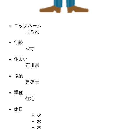
ニックネーム
くろれ
年齢
32才
住まい
石川県
職業
建築士
業種
住宅
休日
火
水
木