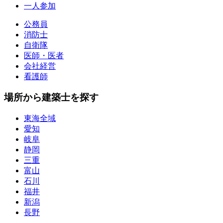
一人参加
公務員
消防士
自衛隊
医師・医者
会社経営
看護師
場所から建築士を探す
東海全域
愛知
岐阜
静岡
三重
富山
石川
福井
新潟
長野