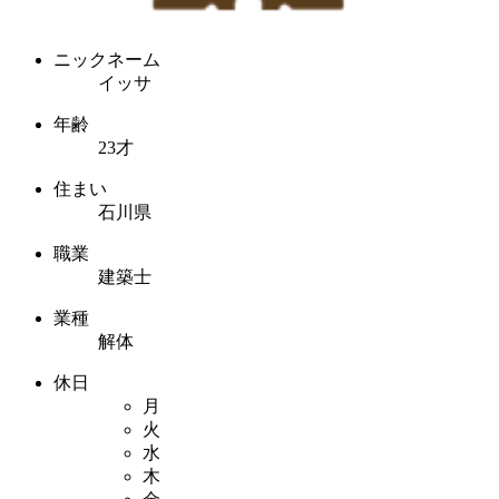
ニックネーム
イッサ
年齢
23才
住まい
石川県
職業
建築士
業種
解体
休日
月
火
水
木