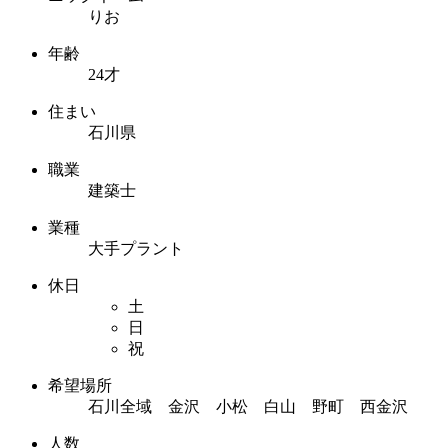
りお
年齢
24才
住まい
石川県
職業
建築士
業種
大手プラント
休日
土
日
祝
希望場所
石川全域 金沢 小松 白山 野町 西金沢
人数