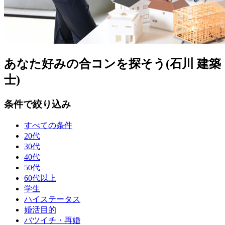
あなた好みの合コンを探そう(石川 建築
士)
条件で絞り込み
すべての条件
20代
30代
40代
50代
60代以上
学生
ハイステータス
婚活目的
バツイチ・再婚