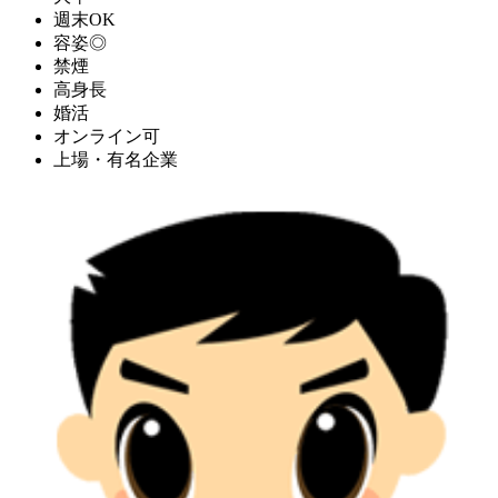
週末OK
容姿◎
禁煙
高身長
婚活
オンライン可
上場・有名企業