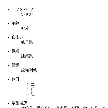
ニックネーム
いさお
年齢
43才
住まい
岐阜県
職業
建築業
業種
設備関係
休日
土
日
祝
希望場所