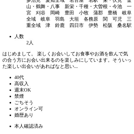
多治見 愛知全域 名古屋 名駅 栄・伏見 金
山・鶴舞・八事 新栄・千種・大曽根・今池 一
宮 刈谷 岡崎 豊田 小牧 蒲郡 豊橋 岐阜
全域 岐阜 羽島 大垣 各務原 関 可児 三
重全域 津 鈴鹿 四日市 伊勢 松阪 桑名駅
人数
2人
はじめまして。 楽しくお会いしてお食事やお酒を飲んで気
の合う方にお会い出来るのを楽しみにしています。そういっ
た楽しい出会いがあればなと思い...
40代
高収入
週末OK
禁煙
ごちそう
オンライン可
婚歴あり
本人確認済み