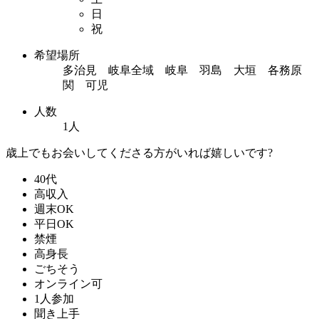
日
祝
希望場所
多治見 岐阜全域 岐阜 羽島 大垣 各務原
関 可児
人数
1人
歳上でもお会いしてくださる方がいれば嬉しいです?
40代
高収入
週末OK
平日OK
禁煙
高身長
ごちそう
オンライン可
1人参加
聞き上手