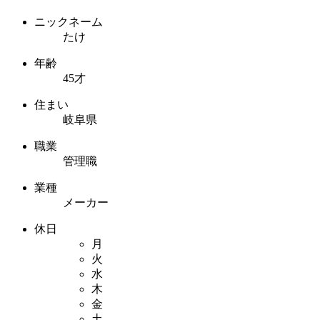
ニックネーム
たけ
年齢
45才
住まい
岐阜県
職業
管理職
業種
メーカー
休日
月
火
水
木
金
土