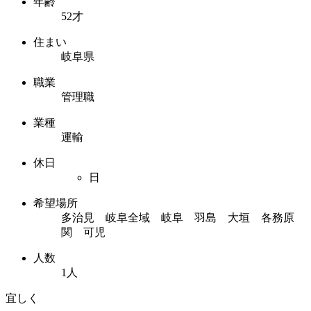
年齢
52才
住まい
岐阜県
職業
管理職
業種
運輸
休日
日
希望場所
多治見 岐阜全域 岐阜 羽島 大垣 各務原
関 可児
人数
1人
宜しく