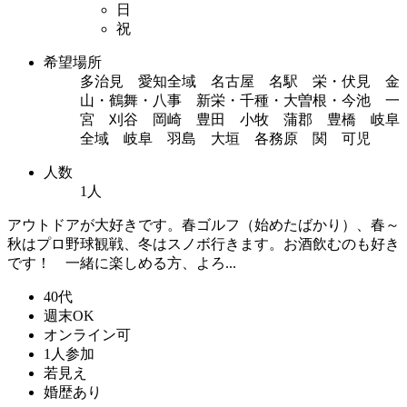
日
祝
希望場所
多治見 愛知全域 名古屋 名駅 栄・伏見 金
山・鶴舞・八事 新栄・千種・大曽根・今池 一
宮 刈谷 岡崎 豊田 小牧 蒲郡 豊橋 岐阜
全域 岐阜 羽島 大垣 各務原 関 可児
人数
1人
アウトドアが大好きです。春ゴルフ（始めたばかり）、春～
秋はプロ野球観戦、冬はスノボ行きます。お酒飲むのも好き
です！ 一緒に楽しめる方、よろ...
40代
週末OK
オンライン可
1人参加
若見え
婚歴あり