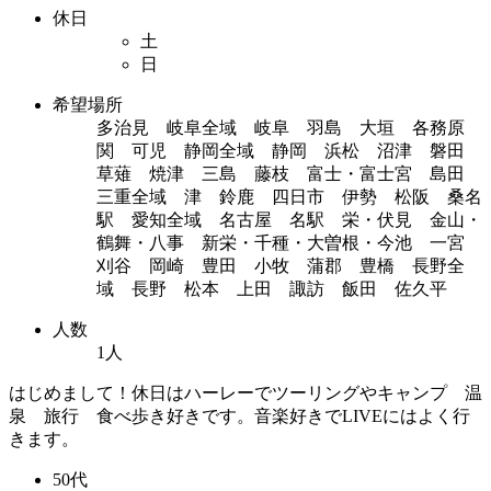
休日
土
日
希望場所
多治見 岐阜全域 岐阜 羽島 大垣 各務原
関 可児 静岡全域 静岡 浜松 沼津 磐田
草薙 焼津 三島 藤枝 富士・富士宮 島田
三重全域 津 鈴鹿 四日市 伊勢 松阪 桑名
駅 愛知全域 名古屋 名駅 栄・伏見 金山・
鶴舞・八事 新栄・千種・大曽根・今池 一宮
刈谷 岡崎 豊田 小牧 蒲郡 豊橋 長野全
域 長野 松本 上田 諏訪 飯田 佐久平
人数
1人
はじめまして！休日はハーレーでツーリングやキャンプ 温
泉 旅行 食べ歩き好きです。音楽好きでLIVEにはよく行
きます。
50代