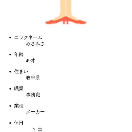
ニックネーム
みさみさ
年齢
49才
住まい
岐阜県
職業
事務職
業種
メーカー
休日
土