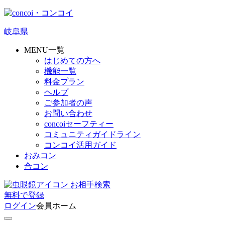
岐阜県
MENU一覧
はじめての方へ
機能一覧
料金プラン
ヘルプ
ご参加者の声
お問い合わせ
concoiセーフティー
コミュニティガイドライン
コンコイ活用ガイド
おみコン
合コン
お相手検索
無料
で
登録
ログイン
会員ホーム