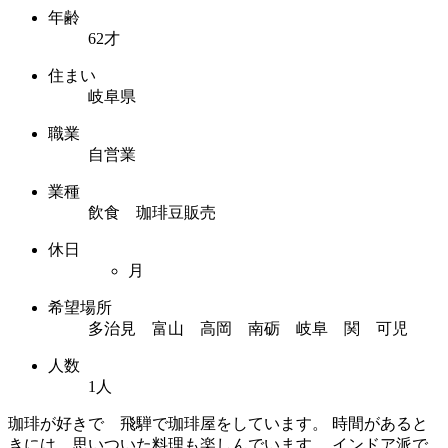
年齢
62才
住まい
岐阜県
職業
自営業
業種
飲食 珈琲豆販売
休日
月
希望場所
多治見 富山 高岡 南砺 岐阜 関 可児
人数
1人
珈琲が好きで 飛騨で珈琲屋をしています。 時間があると
きには 思いついた料理も楽しんでいます。 インドア派で