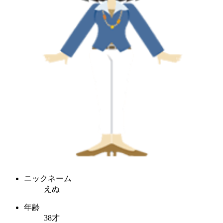
ニックネーム
えぬ
年齢
38才