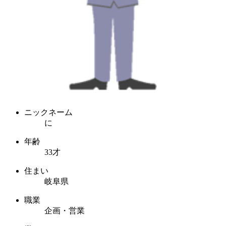
ニックネーム
に
年齢
33才
住まい
岐阜県
職業
企画・営業