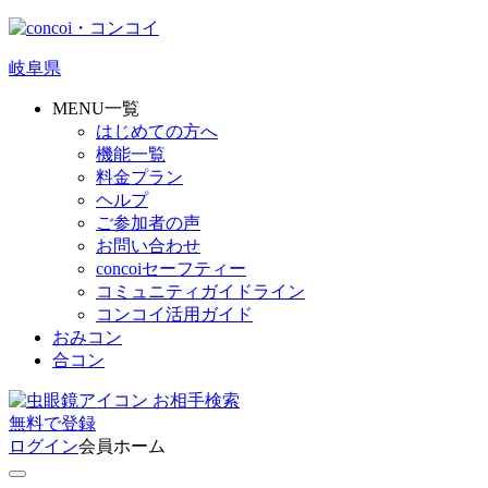
岐阜県
MENU一覧
はじめての方へ
機能一覧
料金プラン
ヘルプ
ご参加者の声
お問い合わせ
concoiセーフティー
コミュニティガイドライン
コンコイ活用ガイド
おみコン
合コン
お相手検索
無料
で
登録
ログイン
会員ホーム