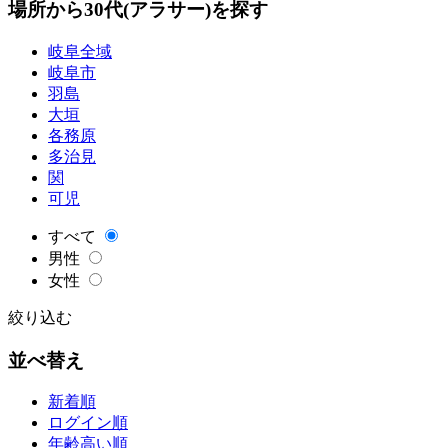
場所から30代(アラサー)を探す
岐阜全域
岐阜市
羽島
大垣
各務原
多治見
関
可児
すべて
男性
女性
絞り込む
並べ替え
新着順
ログイン順
年齢高い順