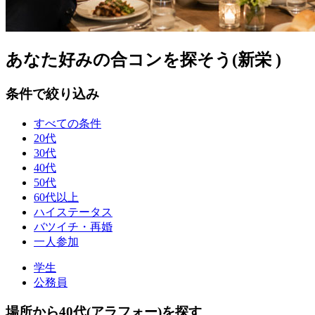
あなた好みの合コンを探そう(新栄 )
条件で絞り込み
すべての条件
20代
30代
40代
50代
60代以上
ハイステータス
バツイチ・再婚
一人参加
学生
公務員
場所から40代(アラフォー)を探す