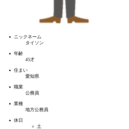
ニックネーム
タイソン
年齢
45才
住まい
愛知県
職業
公務員
業種
地方公務員
休日
土