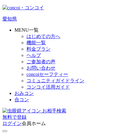
愛知県
MENU一覧
はじめての方へ
機能一覧
料金プラン
ヘルプ
ご参加者の声
お問い合わせ
concoiセーフティー
コミュニティガイドライン
コンコイ活用ガイド
おみコン
合コン
お相手検索
無料
で
登録
ログイン
会員ホーム