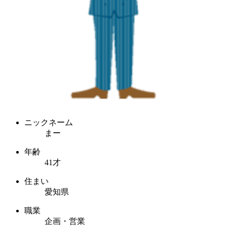
ニックネーム
まー
年齢
41才
住まい
愛知県
職業
企画・営業