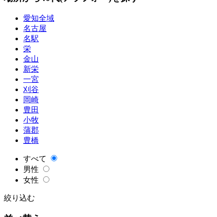
愛知全域
名古屋
名駅
栄
金山
新栄
一宮
刈谷
岡崎
豊田
小牧
蒲郡
豊橋
すべて
男性
女性
絞り込む