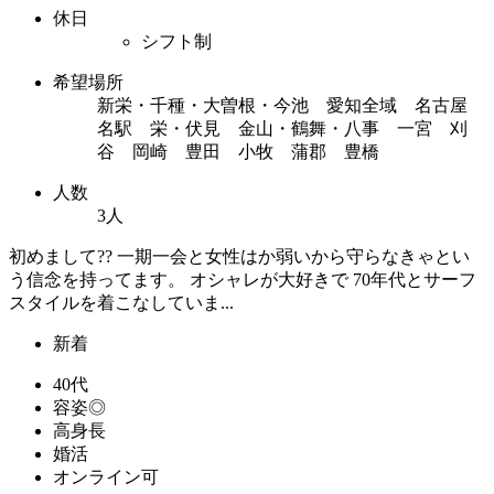
休日
シフト制
希望場所
新栄・千種・大曽根・今池 愛知全域 名古屋
名駅 栄・伏見 金山・鶴舞・八事 一宮 刈
谷 岡崎 豊田 小牧 蒲郡 豊橋
人数
3人
初めまして?? 一期一会と女性はか弱いから守らなきゃとい
う信念を持ってます。 オシャレが大好きで 70年代とサーフ
スタイルを着こなしていま...
新着
40代
容姿◎
高身長
婚活
オンライン可