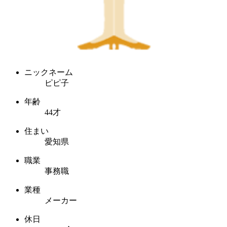
ニックネーム
ピピ子
年齢
44才
住まい
愛知県
職業
事務職
業種
メーカー
休日