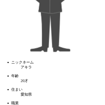
ニックネーム
アキラ
年齢
20才
住まい
愛知県
職業