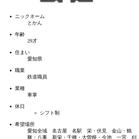
ニックネーム
とかん
年齢
29才
住まい
愛知県
職業
鉄道職員
業種
車掌
休日
シフト制
希望場所
愛知全域 名古屋 名駅 栄・伏見 金山・鶴
舞・八事 新栄・千種・大曽根・今池 一宮 刈