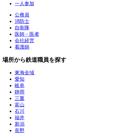
一人参加
公務員
消防士
自衛隊
医師・医者
会社経営
看護師
場所から鉄道職員を探す
東海全域
愛知
岐阜
静岡
三重
富山
石川
福井
新潟
長野