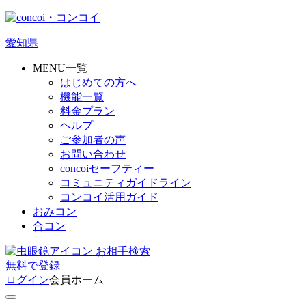
愛知県
MENU一覧
はじめての方へ
機能一覧
料金プラン
ヘルプ
ご参加者の声
お問い合わせ
concoiセーフティー
コミュニティガイドライン
コンコイ活用ガイド
おみコン
合コン
お相手検索
無料
で
登録
ログイン
会員ホーム