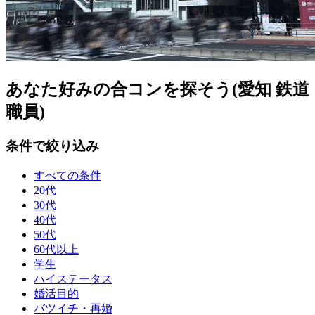
あなた好みの合コンを探そう(愛知 鉄道
職員)
条件で絞り込み
すべての条件
20代
30代
40代
50代
60代以上
学生
ハイステータス
婚活目的
バツイチ・再婚