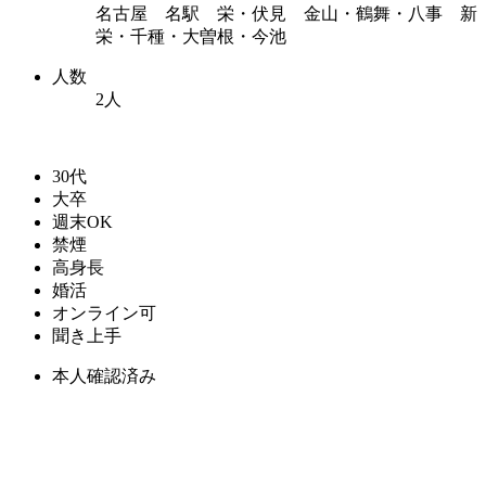
名古屋 名駅 栄・伏見 金山・鶴舞・八事 新
栄・千種・大曽根・今池
人数
2人
30代
大卒
週末OK
禁煙
高身長
婚活
オンライン可
聞き上手
本人確認済み