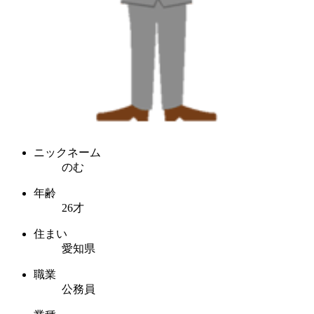
ニックネーム
のむ
年齢
26才
住まい
愛知県
職業
公務員