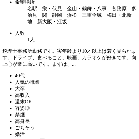
希望場所
名駅 栄・伏見 金山・鶴舞・八事 各務原 多
治見 関 静岡 浜松 三重全域 梅田・北新
地 新大阪・江坂
人数
1人
税理士事務所勤務です。実年齢より10才以上は若く見られま
す。ドライブ、食べること、映画、カラオケが好きです。向
上心が常に高いです。まずは、...
40代
人気の職業
大卒
高収入
週末OK
容姿◎
禁煙
高身長
ごちそう
婚活