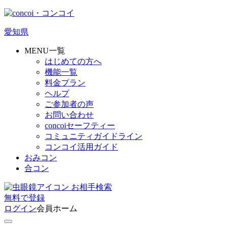
愛知県
MENU一覧
はじめての方へ
機能一覧
料金プラン
ヘルプ
ご参加者の声
お問い合わせ
concoiセーフティー
コミュニティガイドライン
コンコイ活用ガイド
おみコン
合コン
お相手検索
無料
で
登録
ログイン
会員ホーム