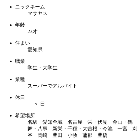
ニックネーム
マサヤス
年齢
23才
住まい
愛知県
職業
学生・大学生
業種
スーパーでアルバイト
休日
日
希望場所
名駅 愛知全域 名古屋 栄・伏見 金山・鶴
舞・八事 新栄・千種・大曽根・今池 一宮 刈
谷 岡崎 豊田 小牧 蒲郡 豊橋