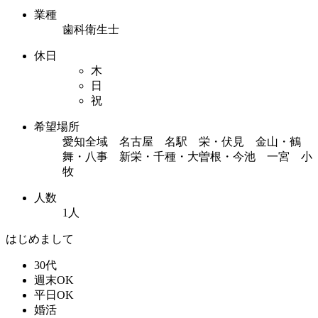
業種
歯科衛生士
休日
木
日
祝
希望場所
愛知全域 名古屋 名駅 栄・伏見 金山・鶴
舞・八事 新栄・千種・大曽根・今池 一宮 小
牧
人数
1人
はじめまして
30代
週末OK
平日OK
婚活