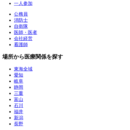
一人参加
公務員
消防士
自衛隊
医師・医者
会社経営
看護師
場所から医療関係を探す
東海全域
愛知
岐阜
静岡
三重
富山
石川
福井
新潟
長野