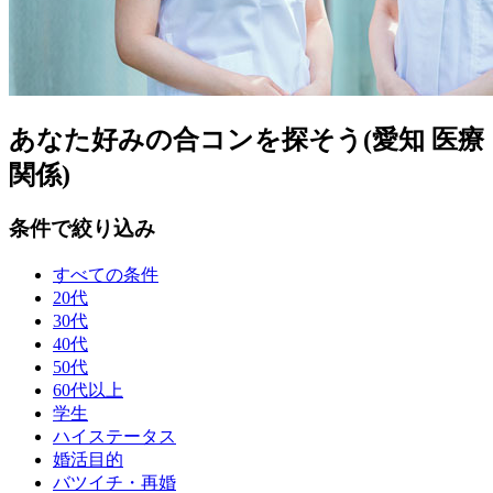
あなた好みの合コンを探そう(愛知 医療
関係)
条件で絞り込み
すべての条件
20代
30代
40代
50代
60代以上
学生
ハイステータス
婚活目的
バツイチ・再婚