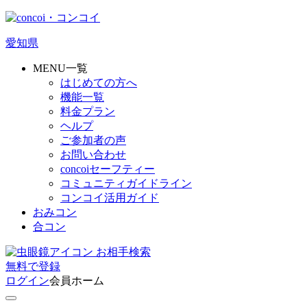
愛知県
MENU一覧
はじめての方へ
機能一覧
料金プラン
ヘルプ
ご参加者の声
お問い合わせ
concoiセーフティー
コミュニティガイドライン
コンコイ活用ガイド
おみコン
合コン
お相手検索
無料
で
登録
ログイン
会員ホーム