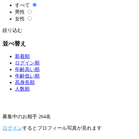
すべて
男性
女性
絞り込む
並べ替え
新着順
ログイン順
年齢高い順
年齢低い順
高身長順
人数順
募集中のお相手 264名
ログイン
するとプロフィール写真が見れます