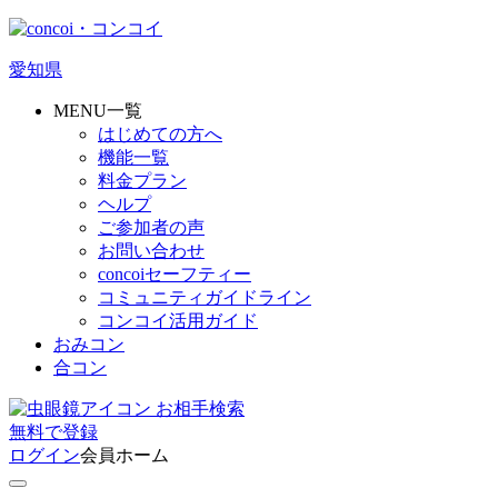
愛知県
MENU一覧
はじめての方へ
機能一覧
料金プラン
ヘルプ
ご参加者の声
お問い合わせ
concoiセーフティー
コミュニティガイドライン
コンコイ活用ガイド
おみコン
合コン
お相手検索
無料
で
登録
ログイン
会員ホーム