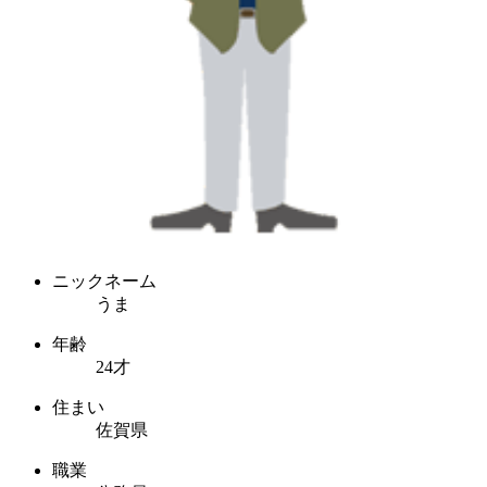
ニックネーム
うま
年齢
24才
住まい
佐賀県
職業