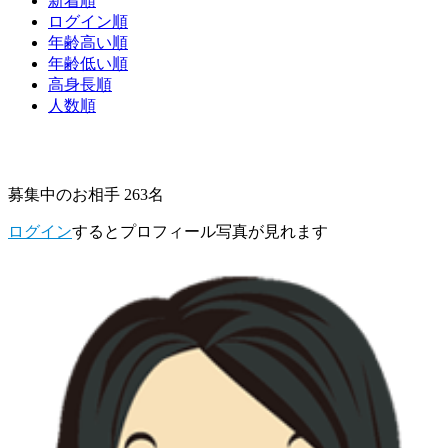
新着順
ログイン順
年齢高い順
年齢低い順
高身長順
人数順
募集中のお相手 263名
ログイン
するとプロフィール写真が見れます