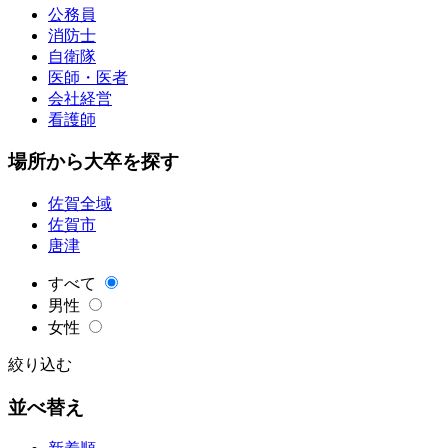
公務員
消防士
自衛隊
医師・医者
会社経営
看護師
場所から大卒を探す
佐賀全域
佐賀市
唐津
すべて
男性
女性
絞り込む
並べ替え