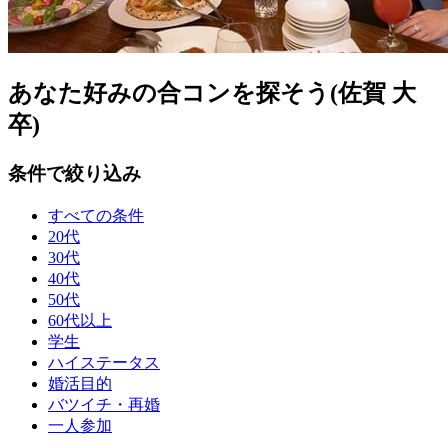
あなた好みの合コンを探そう(佐賀 大
卒)
条件で絞り込み
すべての条件
20代
30代
40代
50代
60代以上
学生
ハイステータス
婚活目的
バツイチ・再婚
一人参加