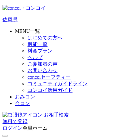
佐賀県
MENU一覧
はじめての方へ
機能一覧
料金プラン
ヘルプ
ご参加者の声
お問い合わせ
concoiセーフティー
コミュニティガイドライン
コンコイ活用ガイド
おみコン
合コン
お相手検索
無料
で
登録
ログイン
会員ホーム