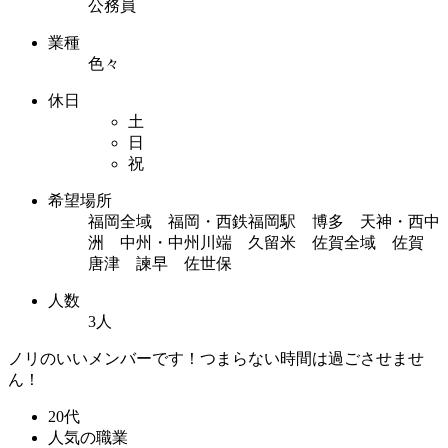
公務員
業種
色々
休日
土
日
祝
希望場所
福岡全域 福岡・西鉄福岡駅 博多 天神・西中
洲 中州・中州川端 久留米 佐賀全域 佐賀
唐津 諫早 佐世保
人数
3人
ノリのいいメンバーです！つまらない時間は過ごさせませ
ん！
20代
人気の職業