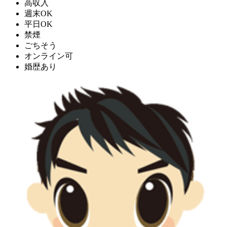
高収入
週末OK
平日OK
禁煙
ごちそう
オンライン可
婚歴あり