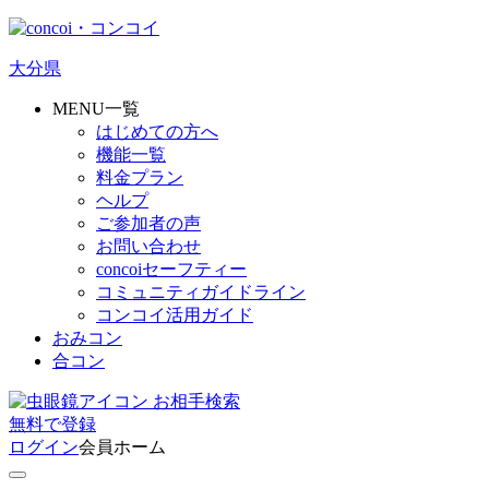
大分県
MENU一覧
はじめての方へ
機能一覧
料金プラン
ヘルプ
ご参加者の声
お問い合わせ
concoiセーフティー
コミュニティガイドライン
コンコイ活用ガイド
おみコン
合コン
お相手検索
無料
で
登録
ログイン
会員ホーム