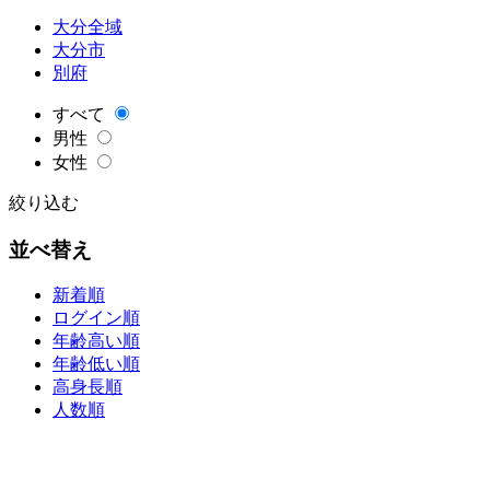
大分全域
大分市
別府
すべて
男性
女性
絞り込む
並べ替え
新着順
ログイン順
年齢高い順
年齢低い順
高身長順
人数順