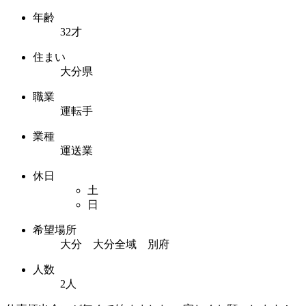
年齢
32才
住まい
大分県
職業
運転手
業種
運送業
休日
土
日
希望場所
大分 大分全域 別府
人数
2人