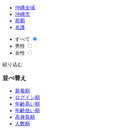
沖縄全域
沖縄市
那覇
名護
すべて
男性
女性
絞り込む
並べ替え
新着順
ログイン順
年齢高い順
年齢低い順
高身長順
人数順