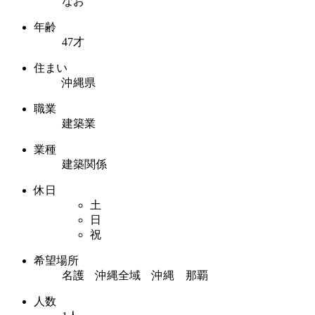
なお
年齢
47才
住まい
沖縄県
職業
建築業
業種
建築関係
休日
土
日
祝
希望場所
名護 沖縄全域 沖縄 那覇
人数