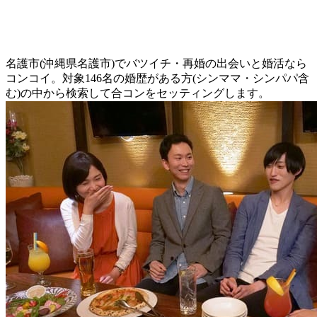
名護市(沖縄県名護市)でバツイチ・再婚の出会いと婚活なら
コンコイ。対象146名の婚歴がある方(シンママ・シンパパ含
む)の中から検索して合コンをセッティングします。