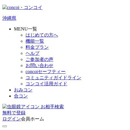
沖縄県
MENU一覧
はじめての方へ
機能一覧
料金プラン
ヘルプ
ご参加者の声
お問い合わせ
concoiセーフティー
コミュニティガイドライン
コンコイ活用ガイド
おみコン
合コン
お相手検索
無料
で
登録
ログイン
会員ホーム