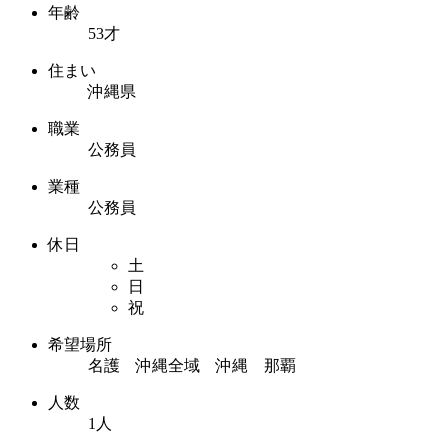
年齢
53才
住まい
沖縄県
職業
公務員
業種
公務員
休日
土
日
祝
希望場所
名護 沖縄全域 沖縄 那覇
人数
1人