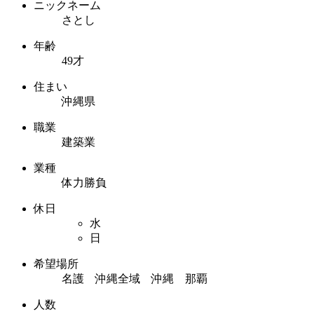
ニックネーム
さとし
年齢
49才
住まい
沖縄県
職業
建築業
業種
体力勝負
休日
水
日
希望場所
名護 沖縄全域 沖縄 那覇
人数