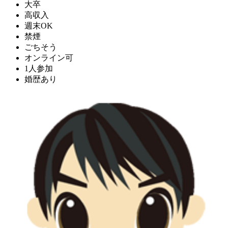
大卒
高収入
週末OK
禁煙
ごちそう
オンライン可
1人参加
婚歴あり