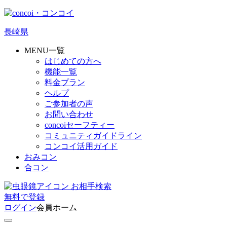
長崎県
MENU一覧
はじめての方へ
機能一覧
料金プラン
ヘルプ
ご参加者の声
お問い合わせ
concoiセーフティー
コミュニティガイドライン
コンコイ活用ガイド
おみコン
合コン
お相手検索
無料
で
登録
ログイン
会員ホーム