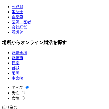
公務員
消防士
自衛隊
医師・医者
会社経営
看護師
場所からオンライン婚活を探す
宮崎全域
宮崎市
日南
都城
延岡
南宮崎
すべて
男性
女性
絞り込む