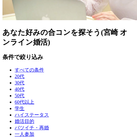
あなた好みの合コンを探そう(宮崎 オ
ンライン婚活)
条件で絞り込み
すべての条件
20代
30代
40代
50代
60代以上
学生
ハイステータス
婚活目的
バツイチ・再婚
一人参加