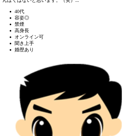
んぽくはないと思います。（笑）...
40代
容姿◎
禁煙
高身長
オンライン可
聞き上手
婚歴あり