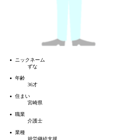
ニックネーム
ずな
年齢
36才
住まい
宮崎県
職業
介護士
業種
就労継続支援