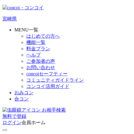
宮崎県
MENU一覧
はじめての方へ
機能一覧
料金プラン
ヘルプ
ご参加者の声
お問い合わせ
concoiセーフティー
コミュニティガイドライン
コンコイ活用ガイド
おみコン
合コン
お相手検索
無料
で
登録
ログイン
会員ホーム