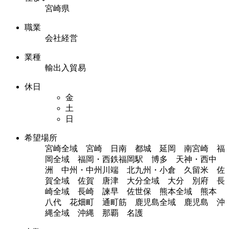
宮崎県
職業
会社経営
業種
輸出入貿易
休日
金
土
日
希望場所
宮崎全域 宮崎 日南 都城 延岡 南宮崎 福
岡全域 福岡・西鉄福岡駅 博多 天神・西中
洲 中州・中州川端 北九州・小倉 久留米 佐
賀全域 佐賀 唐津 大分全域 大分 別府 長
崎全域 長崎 諫早 佐世保 熊本全域 熊本
八代 花畑町 通町筋 鹿児島全域 鹿児島 沖
縄全域 沖縄 那覇 名護