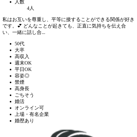
人数
4人
私はお互いを尊重し、平等に接することができる関係が好き
です。💕 どんなことが起きても、正直に気持ちを伝え合
い、一緒に話し合...
50代
大卒
高収入
週末OK
平日OK
容姿◎
禁煙
高身長
ごちそう
婚活
オンライン可
上場・有名企業
婚歴あり