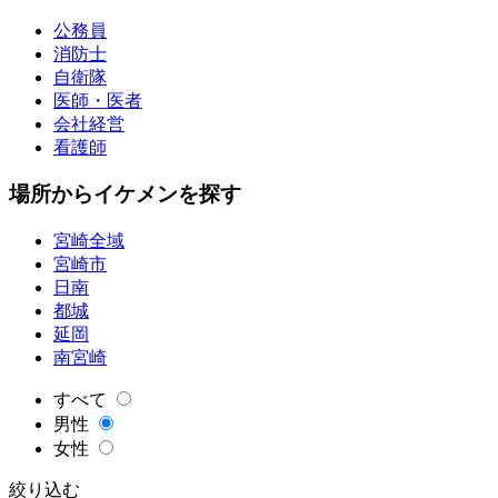
公務員
消防士
自衛隊
医師・医者
会社経営
看護師
場所からイケメンを探す
宮崎全域
宮崎市
日南
都城
延岡
南宮崎
すべて
男性
女性
絞り込む