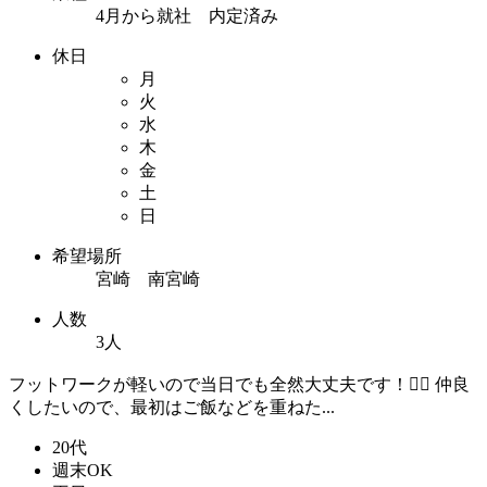
4月から就社 内定済み
休日
月
火
水
木
金
土
日
希望場所
宮崎 南宮崎
人数
3人
フットワークが軽いので当日でも全然大丈夫です！🙆‍♂️ 仲良
くしたいので、最初はご飯などを重ねた...
20代
週末OK