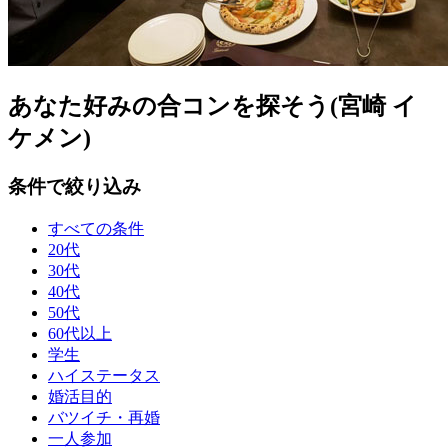
あなた好みの合コンを探そう(宮崎 イ
ケメン)
条件で絞り込み
すべての条件
20代
30代
40代
50代
60代以上
学生
ハイステータス
婚活目的
バツイチ・再婚
一人参加