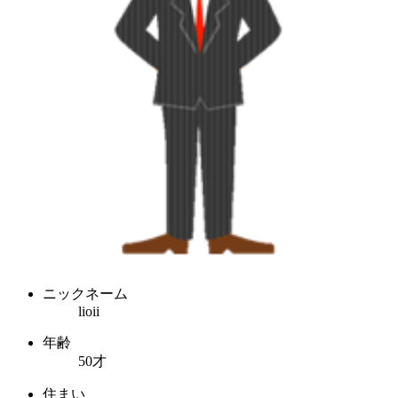
ニックネーム
lioii
年齢
50才
住まい