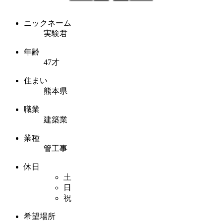
ニックネーム
実験君
年齢
47才
住まい
熊本県
職業
建築業
業種
管工事
休日
土
日
祝
希望場所