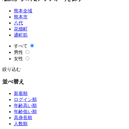
熊本全域
熊本市
八代
花畑町
通町筋
すべて
男性
女性
絞り込む
並べ替え
新着順
ログイン順
年齢高い順
年齢低い順
高身長順
人数順