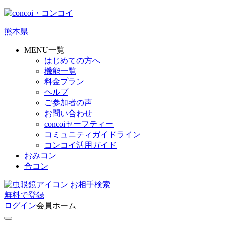
熊本県
MENU一覧
はじめての方へ
機能一覧
料金プラン
ヘルプ
ご参加者の声
お問い合わせ
concoiセーフティー
コミュニティガイドライン
コンコイ活用ガイド
おみコン
合コン
お相手検索
無料
で
登録
ログイン
会員ホーム