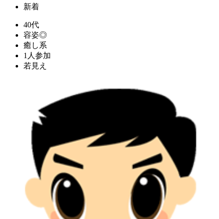
新着
40代
容姿◎
癒し系
1人参加
若見え