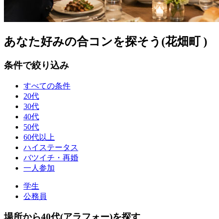
あなた好みの合コンを探そう(花畑町 )
条件で絞り込み
すべての条件
20代
30代
40代
50代
60代以上
ハイステータス
バツイチ・再婚
一人参加
学生
公務員
場所から40代(アラフォー)を探す