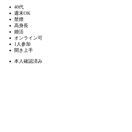
40代
週末OK
禁煙
高身長
婚活
オンライン可
1人参加
聞き上手
本人確認済み