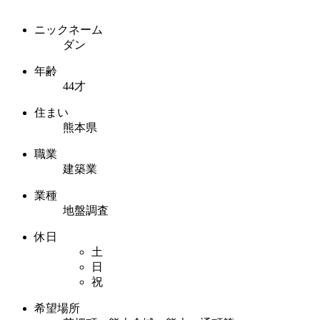
ニックネーム
ダン
年齢
44才
住まい
熊本県
職業
建築業
業種
地盤調査
休日
土
日
祝
希望場所