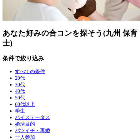
あなた好みの合コンを探そう(九州 保育
士)
条件で絞り込み
すべての条件
20代
30代
40代
50代
60代以上
学生
ハイステータス
婚活目的
バツイチ・再婚
一人参加