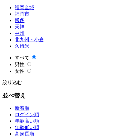
福岡全域
福岡市
博多
天神
中州
北九州・小倉
久留米
すべて
男性
女性
絞り込む
並べ替え
新着順
ログイン順
年齢高い順
年齢低い順
高身長順