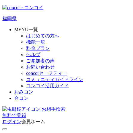
福岡県
MENU一覧
はじめての方へ
機能一覧
料金プラン
ヘルプ
ご参加者の声
お問い合わせ
concoiセーフティー
コミュニティガイドライン
コンコイ活用ガイド
おみコン
合コン
お相手検索
無料
で
登録
ログイン
会員ホーム