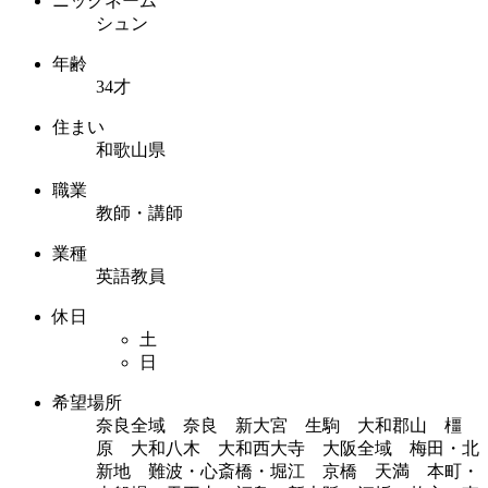
ニックネーム
シュン
年齢
34才
住まい
和歌山県
職業
教師・講師
業種
英語教員
休日
土
日
希望場所
奈良全域 奈良 新大宮 生駒 大和郡山 橿
原 大和八木 大和西大寺 大阪全域 梅田・北
新地 難波・心斎橋・堀江 京橋 天満 本町・