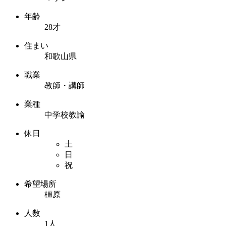
年齢
28才
住まい
和歌山県
職業
教師・講師
業種
中学校教諭
休日
土
日
祝
希望場所
橿原
人数
1人