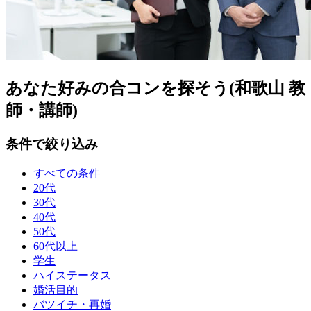
あなた好みの合コンを探そう(和歌山 教
師・講師)
条件で絞り込み
すべての条件
20代
30代
40代
50代
60代以上
学生
ハイステータス
婚活目的
バツイチ・再婚