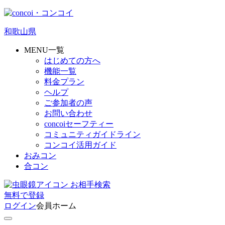
和歌山県
MENU一覧
はじめての方へ
機能一覧
料金プラン
ヘルプ
ご参加者の声
お問い合わせ
concoiセーフティー
コミュニティガイドライン
コンコイ活用ガイド
おみコン
合コン
お相手検索
無料
で
登録
ログイン
会員ホーム