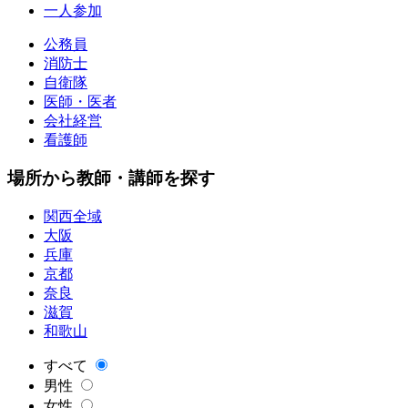
一人参加
公務員
消防士
自衛隊
医師・医者
会社経営
看護師
場所から教師・講師を探す
関西全域
大阪
兵庫
京都
奈良
滋賀
和歌山
すべて
男性
女性